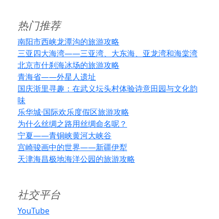
热门推荐
南阳市西峡龙潭沟的旅游攻略
三亚四大海湾——三亚湾、大东海、亚龙湾和海棠湾
北京市什刹海冰场的旅游攻略
青海省——外星人遗址
国庆浙里寻趣：在武义坛头村体验诗意田园与文化韵
味
乐华城·国际欢乐度假区旅游攻略
为什么丝绸之路用丝绸命名呢？
宁夏——青铜峡黄河大峡谷
宫崎骏画中的世界——新疆伊犁
天津海昌极地海洋公园的旅游攻略
社交平台
YouTube