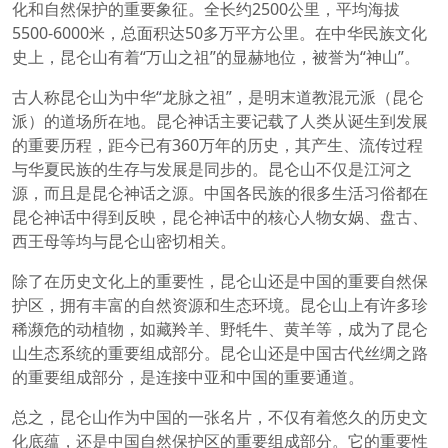
化和自然保护的重要象征。全长约2500公里，平均海拔
5500-6000米，总面积达50多万平方公里。在中华民族文化
史上，昆仑山有着“万山之祖”的显赫地位，被誉为“神山”。
古人称昆仑山为中华“龙脉之祖”，是明末道教混元派（昆仑
派）的道场所在地。昆仑神话主要记载了人类从诞生到发展
的重要历程，距今已有360万年的历史，其产生、流传过程
与华夏民族的生存与发展是同步的。昆仑山不仅是江河之
源，而且是昆仑神话之源。中国各民族的很多生活习俗都在
昆仑神话中得到反映，昆仑神话中的核心人物女娲、盘古、
西王母等均与昆仑山密切相关。
除了在历史文化上的重要性，昆仑山还是中国的重要自然保
护区，拥有丰富的自然资源和生态环境。昆仑山上有许多珍
稀濒危的动植物，如藏羚羊、野牦牛、黄羊等，成为了昆仑
山生态系统的重要组成部分。昆仑山还是中国古代丝绸之路
的重要组成部分，是连接中亚和中国的重要通道。
总之，昆仑山作为中国的一张名片，不仅有着悠久的历史文
化底蕴，还是中国自然保护区的重要组成部分。它的重要性