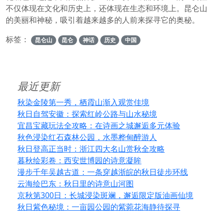
不仅体现在文化和历史上，还体现在生态和环境上。昆仑山
的美丽和神秘，吸引着越来越多的人前来探寻它的奥秘。
标签：
昆仑山
昆仑
神话
历史
中国
最近更新
秋染金陵第一秀，栖霞山渐入观赏佳境
秋日自驾安徽：探索红岭公路与山水秘境
宜昌宝藏玩法全攻略：在诗画之城邂逅多元体验
秋色浸染红石森林公园，水墨桦甸醉游人
秋日登高正当时：浙江四大名山赏秋全攻略
暮秋绘彩卷：西安世博园的诗意凝眸
漫步千年吴越古道：一条穿越浙皖的秋日徒步环线
云海绘巴东：秋日里的诗意山河图
京秋第300日：长城浸染斑斓，邂逅限定版油画仙境
秋日紫色秘境：一亩园公园的紫菀花海静待探寻