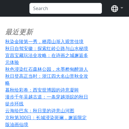
语言
最近更新
秋染金陵第一秀，栖霞山渐入观赏佳境
秋日自驾安徽：探索红岭公路与山水秘境
宜昌宝藏玩法全攻略：在诗画之城邂逅多
元体验
秋色浸染红石森林公园，水墨桦甸醉游人
秋日登高正当时：浙江四大名山赏秋全攻
略
暮秋绘彩卷：西安世博园的诗意凝眸
漫步千年吴越古道：一条穿越浙皖的秋日
徒步环线
云海绘巴东：秋日里的诗意山河图
京秋第300日：长城浸染斑斓，邂逅限定
版油画仙境