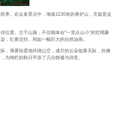
世界。在众多景点中，海拔2230米的香炉山，无疑是这
佳位置。立于山巅，不仅能体会“一览众山小”的壮阔豪
尽染，红黄交织，宛如一幅巨大的自然油画。
之际，薄雾轻柔地环绕山峦，成片的云朵低垂天际，仿佛
致，为绚烂的秋日平添了几分静谧与诗意。