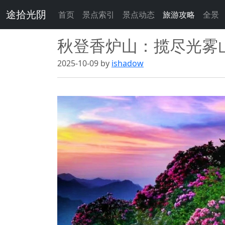
途拾光阴
首页
景点索引
景点动态
旅游攻略
全景
秋登香炉山：揽尽光雾
2025-10-09 by
ishadow