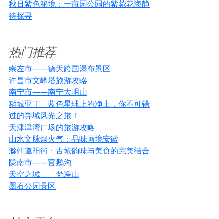
秋日紫色秘境：一亩园公园的紫菀花海静
待探寻
热门推荐
崇左市——德天跨国瀑布景区
许昌市文峰塔旅游攻略
南宁市——南宁大明山
稻城亚丁：蓝色星球上的净土，你不可错
过的异域风光之旅！
天津津湾广场的旅游攻略
山水文脉烟火气：品味画境安徽
滁州遵阳街：古城韵味与美食的完美结合
陇南市——官鹅沟
天空之城——梵净山
墨石公园景区