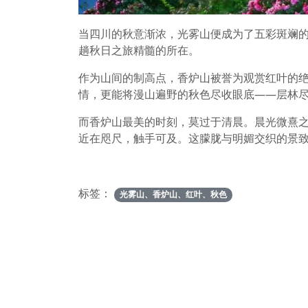
当四川的秋意渐浓，光雾山便成为了五彩斑斓的
趟秋日之旅精髓的所在。
作为山间的制高点，香炉山被誉为观赏红叶的绝
情，更能将漫山遍野的秋色尽收眼底——层林
而香炉山最美的时刻，莫过于清晨。晨光微熹
近在咫尺，触手可及。这朦胧与明媚交织的景
标签：
光雾山、香炉山、红叶、秋色