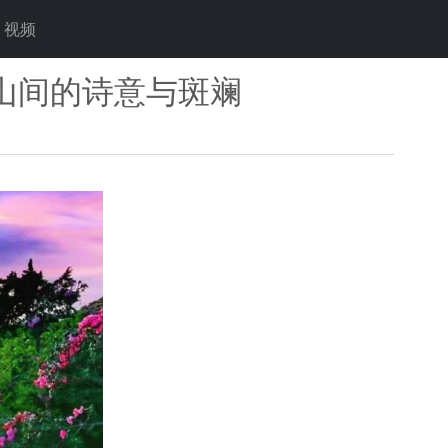
视频
山间的诗意与斑斓