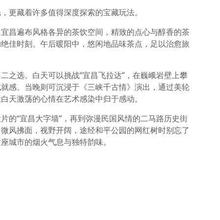
光，更藏着许多值得深度探索的宝藏玩法。
。宜昌遍布风格各异的茶饮空间，精致的点心与醇香的茶
的绝佳时刻。午后暖阳中，悠闲地品味茶点，足以治愈旅
二之选。白天可以挑战“宜昌飞拉达”，在巍峨岩壁上攀
成就感。当晚则可沉浸于《三峡千古情》演出，通过美轮
让白天激荡的心情在艺术感染中归于感动。
片的“宜昌大字墙”，再到弥漫民国风情的二马路历史街
，微风拂面，视野开阔，途经和平公园的网红树时别忘了
这座城市的烟火气息与独特韵味。