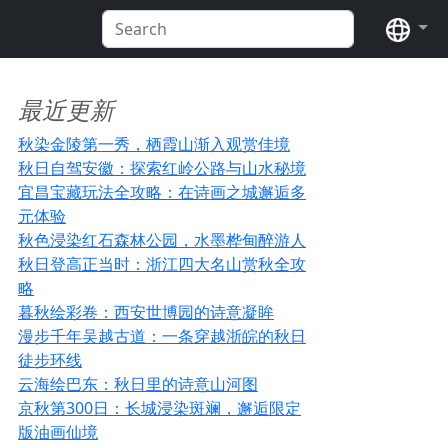
语言
最近更新
秋染金陵第一秀，栖霞山渐入观赏佳境
秋日自驾安徽：探索红岭公路与山水秘境
宜昌宝藏玩法全攻略：在诗画之城邂逅多
元体验
秋色浸染红石森林公园，水墨桦甸醉游人
秋日登高正当时：浙江四大名山赏秋全攻
略
暮秋绘彩卷：西安世博园的诗意凝眸
漫步千年吴越古道：一条穿越浙皖的秋日
徒步环线
云海绘巴东：秋日里的诗意山河图
京秋第300日：长城浸染斑斓，邂逅限定
版油画仙境