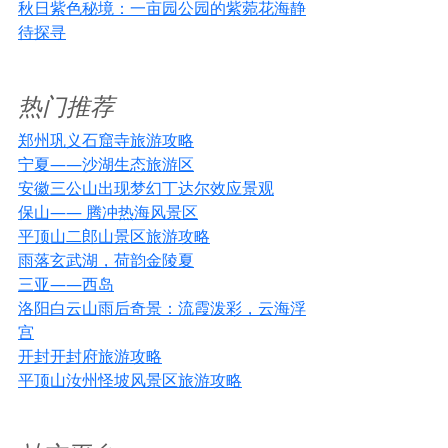
秋日紫色秘境：一亩园公园的紫菀花海静
待探寻
热门推荐
郑州巩义石窟寺旅游攻略
宁夏——沙湖生态旅游区
安徽三公山出现梦幻丁达尔效应景观
保山—— 腾冲热海风景区
平顶山二郎山景区旅游攻略
雨落玄武湖，荷韵金陵夏
三亚——西岛
洛阳白云山雨后奇景：流霞泼彩，云海浮
宫
开封开封府旅游攻略
平顶山汝州怪坡风景区旅游攻略