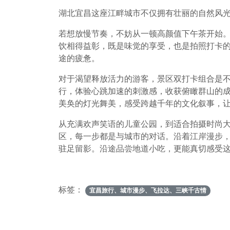
湖北宜昌这座江畔城市不仅拥有壮丽的自然风
若想放慢节奏，不妨从一顿高颜值下午茶开始
饮相得益彰，既是味觉的享受，也是拍照打卡
途的疲惫。
对于渴望释放活力的游客，景区双打卡组合是不
行，体验心跳加速的刺激感，收获俯瞰群山的
美奂的灯光舞美，感受跨越千年的文化叙事，
从充满欢声笑语的儿童公园，到适合拍摄时尚大
区，每一步都是与城市的对话。沿着江岸漫步
驻足留影。沿途品尝地道小吃，更能真切感受
标签：
宜昌旅行、城市漫步、飞拉达、三峡千古情