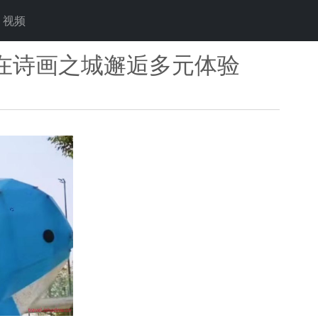
视频
在诗画之城邂逅多元体验