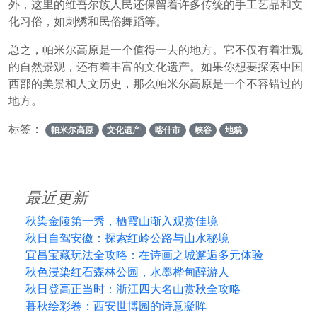
外，这里的维吾尔族人民还保留着许多传统的手工艺品和文
化习俗，如刺绣和民俗舞蹈等。
总之，帕米尔高原是一个值得一去的地方。它不仅有着壮观
的自然景观，还有着丰富的文化遗产。如果你想要探索中国
西部的美景和人文历史，那么帕米尔高原是一个不容错过的
地方。
标签：
帕米尔高原
文化遗产
喀什市
峡谷
地貌
最近更新
秋染金陵第一秀，栖霞山渐入观赏佳境
秋日自驾安徽：探索红岭公路与山水秘境
宜昌宝藏玩法全攻略：在诗画之城邂逅多元体验
秋色浸染红石森林公园，水墨桦甸醉游人
秋日登高正当时：浙江四大名山赏秋全攻略
暮秋绘彩卷：西安世博园的诗意凝眸