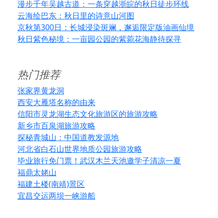
漫步千年吴越古道：一条穿越浙皖的秋日徒步环线
云海绘巴东：秋日里的诗意山河图
京秋第300日：长城浸染斑斓，邂逅限定版油画仙境
秋日紫色秘境：一亩园公园的紫菀花海静待探寻
热门推荐
张家界黄龙洞
西安大雁塔名称的由来
信阳市灵龙湖生态文化旅游区的旅游攻略
新乡市百泉湖旅游攻略
探秘青城山：中国道教发源地
河北省白石山世界地质公园旅游攻略
毕业旅行免门票！武汉木兰天池邀学子清凉一夏
福鼎太姥山
福建土楼(南靖)景区
宜昌交运两坝一峡游船