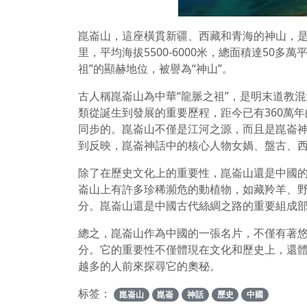
崑崙山，這座橫貫新疆、西藏和青海的神山，是
里，平均海拔5500-6000米，總面積達50
祖”的顯赫地位，被譽為“神山”。
古人稱崑崙山為中華“龍脈之祖”，是明末道教
類從誕生到發展的重要歷程，距今已有360萬
同步的。崑崙山不僅是江河之源，而且是崑崙
到反映，崑崙神話中的核心人物女媧、盤古、
除了在歷史文化上的重要性，崑崙山還是中國
崙山上有許多珍稀瀕危的動植物，如藏羚羊、
分。崑崙山還是中國古代絲綢之路的重要組成
總之，崑崙山作為中國的一張名片，不僅有著
分。它的重要性不僅體現在文化和歷史上，還
越多的人前來探尋它的奧秘。
标签：
崑崙山
崑崙
神話
歷史
中國