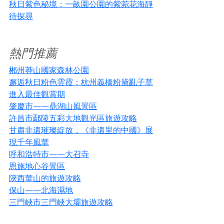
秋日紫色秘境：一畝園公園的紫菀花海靜
待探尋
熱門推薦
郴州莽山國家森林公園
邂逅秋日粉色雲霞：杭州義橋粉黛亂子草
進入最佳觀賞期
肇慶市——鼎湖山風景區
許昌市鄢陵五彩大地觀光區旅遊攻略
甘肅非遺璀璨綻放，《非遺里的中國》展
現千年風華
呼和浩特市——大召寺
恩施地心谷景區
陝西華山的旅遊攻略
保山——北海濕地
三門峽市三門峽大壩旅遊攻略