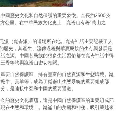
中國歷史文化和自然保護的重要象徵。全長約2500公
多萬平方公里。在中華民族文化史上，崑崙山有著“萬山之
混元派（崑崙派）的道場所在地。崑崙神話主要記載了人
年的歷史，其產生、流傳過程與華夏民族的生存與發展是
神話之源。中國各民族的很多生活習俗都在崑崙神話中得
西王母等均與崑崙山密切相關。
的重要自然保護區，擁有豐富的自然資源和生態環境。崑
野氂牛、黃羊等，成為了崑崙山生態系統的重要組成部
部分，是連接中亞和中國的重要通道。
悠久的歷史文化底蘊，還是中國自然保護區的重要組成部
體現在生態和環境上。崑崙山的美麗和神秘，吸引著越來