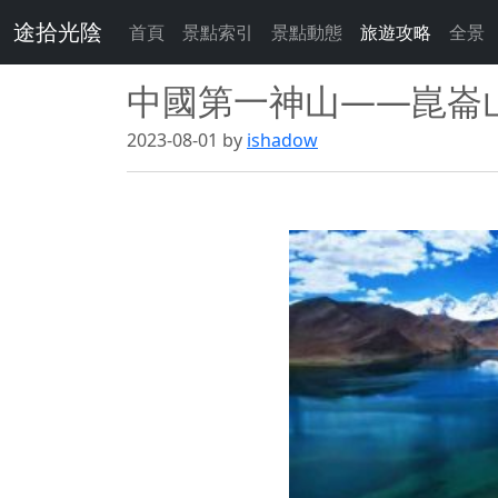
途拾光陰
首頁
景點索引
景點動態
旅遊攻略
全景
中國第一神山——崑崙
2023-08-01 by
ishadow