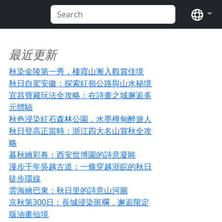
语言
最近更新
秋染金陵第一秀，棲霞山漸入觀賞佳境
秋日自駕安徽：探索紅嶺公路與山水秘境
宜昌寶藏玩法全攻略：在詩畫之城邂逅多
元體驗
秋色浸染紅石森林公園，水墨樺甸醉遊人
秋日登高正當時：浙江四大名山賞秋全攻
略
暮秋繪彩卷：西安世博園的詩意凝眸
漫步千年吳越古道：一條穿越浙皖的秋日
徒步環線
雲海繪巴東：秋日里的詩意山河圖
京秋第300日：長城浸染斑斕，邂逅限定
版油畫仙境