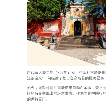
唐代宗大歷二年（767年）秋，詩聖杜甫於夔
江滾滾來”一句描繪了秋日登高所見的壯美景色
如今，遊客可前往重慶市奉節縣白帝城，登上
恆的時光交織出的詩意畫卷。作為文化中國行
的獨特窗口。