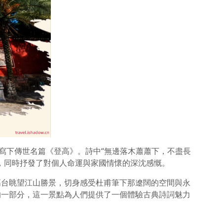
州寫下傳世名篇《登高》。詩中“無邊落木蕭蕭下，不盡長
，同時抒發了對個人命運與家國情懷的深沈感慨。
高台眺望江山勝景，切身感受杜甫筆下那遼闊的空間與永
的一部分，這一景點為人們提供了一個體驗古典詩詞魅力