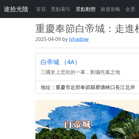
途拾光陰
首頁
景點索引
景點動態
旅遊攻略
全景
重慶奉節白帝城：走進
2025-04-09 by
ishadow
白帝城 （4A）
三國史上悲壯的一幕，劉備托孤之地
地址：重慶市近郊奉節縣瞿塘峽口長江北岸