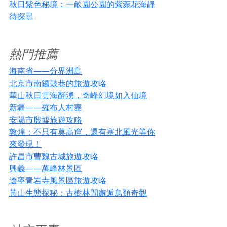
秋日紫色秘境：一畝園公園的紫菀花海靜
待探尋
熱門推薦
海南省——分界洲島
北京市南鑼鼓巷的旅遊攻略
華山秋日雲海翻湧，奇峰幻境如入仙境
新疆——羅布人村寨
安陽市殷墟旅遊攻略
敦煌：不只有莫高窟，還有塞北風光等你
來發現！
許昌市曹魏古城旅遊攻略
興義——萬峰林景區
遼寧青岩寺風景區旅遊攻略
黃山生態探秘：古樹林間邂逅鳥類奇觀