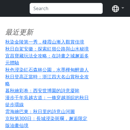
语言
最近更新
秋染金陵第一秀，棲霞山漸入觀賞佳境
秋日自駕安徽：探索紅嶺公路與山水秘境
宜昌寶藏玩法全攻略：在詩畫之城邂逅多
元體驗
秋色浸染紅石森林公園，水墨樺甸醉遊人
秋日登高正當時：浙江四大名山賞秋全攻
略
暮秋繪彩卷：西安世博園的詩意凝眸
漫步千年吳越古道：一條穿越浙皖的秋日
徒步環線
雲海繪巴東：秋日里的詩意山河圖
京秋第300日：長城浸染斑斕，邂逅限定
版油畫仙境