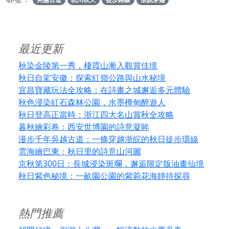
最近更新
秋染金陵第一秀，棲霞山漸入觀賞佳境
秋日自駕安徽：探索紅嶺公路與山水秘境
宜昌寶藏玩法全攻略：在詩畫之城邂逅多元體驗
秋色浸染紅石森林公園，水墨樺甸醉遊人
秋日登高正當時：浙江四大名山賞秋全攻略
暮秋繪彩卷：西安世博園的詩意凝眸
漫步千年吳越古道：一條穿越浙皖的秋日徒步環線
雲海繪巴東：秋日里的詩意山河圖
京秋第300日：長城浸染斑斕，邂逅限定版油畫仙境
秋日紫色秘境：一畝園公園的紫菀花海靜待探尋
熱門推薦