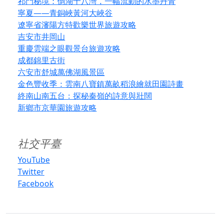
祁門秘境：倒湖十八灣，一幅流動的水墨丹青
寧夏——青銅峽黃河大峽谷
遼寧省瀋陽方特歡樂世界旅遊攻略
吉安市井岡山
重慶雲端之眼觀景台旅遊攻略
成都錦里古街
六安市舒城萬佛湖風景區
金色豐收季：雲南八寶鎮萬畝稻浪繪就田園詩畫
終南山南五台：探秘秦嶺的詩意與壯闊
新鄉市京華園旅遊攻略
社交平臺
YouTube
Twitter
Facebook