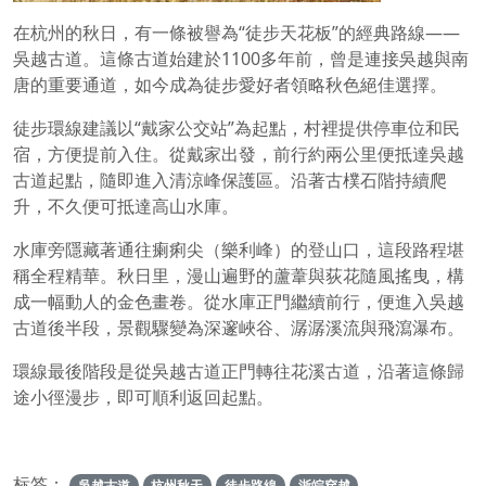
在杭州的秋日，有一條被譽為“徒步天花板”的經典路線——
吳越古道。這條古道始建於1100多年前，曾是連接吳越與南
唐的重要通道，如今成為徒步愛好者領略秋色絕佳選擇。
徒步環線建議以“戴家公交站”為起點，村裡提供停車位和民
宿，方便提前入住。從戴家出發，前行約兩公里便抵達吳越
古道起點，隨即進入清涼峰保護區。沿著古樸石階持續爬
升，不久便可抵達高山水庫。
水庫旁隱藏著通往瘌痢尖（樂利峰）的登山口，這段路程堪
稱全程精華。秋日里，漫山遍野的蘆葦與荻花隨風搖曳，構
成一幅動人的金色畫卷。從水庫正門繼續前行，便進入吳越
古道後半段，景觀驟變為深邃峽谷、潺潺溪流與飛瀉瀑布。
環線最後階段是從吳越古道正門轉往花溪古道，沿著這條歸
途小徑漫步，即可順利返回起點。
标签：
吳越古道
杭州秋天
徒步路線
浙皖穿越