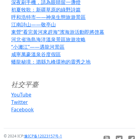
深夜刷手機，請為眼睛留一盞燈
初夏牧歌：新疆草原的綠野詩篇
呼和浩特市——神泉生態旅遊景區
江南詩山——敬亭山
東營“看完黃河來趕海”濱海游活動即將啓幕
河北省漁島海洋溫泉景區旅遊攻略
“小灕江”——遇龍河景區
咸寧萬豪溫泉谷度假區
蟠龍秘境：泗縣九峰環抱的靈秀之地
社交平臺
YouTube
Twitter
Facebook
© 2024 ICP:
豫ICP备12023157号-1