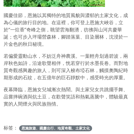
國慶佳節，恩施以其獨特的地質風貌與濃郁的土家文化，成
為心儀的旅行目的地。在這裡，你可登上恩施大峽谷，立
於“一炷香”奇峰之側，眺望雲海翻湧，彷彿與山河共慶華
誕；也可步入坪壩營森林，腳踏落葉、目染層林，沈浸於一
片金色的秋日秘境。
若偏愛靈動山水，不妨泛舟神農溪。一葉輕舟划過碧波，兩
岸秋色如詩，沿途歌聲相伴，恍若穿行於水墨長卷。而對地
質奇觀感興趣的旅人，則可深入梭布埡石林，觸摸奧陶紀時
期形成的石紋，在五億年的巨石靜默中，感受時光的厚重。
夜幕降臨，恩施女兒城漸次熱鬧。與土家兒女共跳擺手舞、
品嘗摔碗酒與炕土豆，在歡聲笑語和熱氣蒸騰中，體驗最真
實的人間煙火與民族熱情。
标签：
恩施旅遊、國慶出行、地質奇觀、土家文化