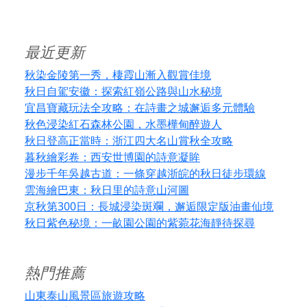
最近更新
秋染金陵第一秀，棲霞山漸入觀賞佳境
秋日自駕安徽：探索紅嶺公路與山水秘境
宜昌寶藏玩法全攻略：在詩畫之城邂逅多元體驗
秋色浸染紅石森林公園，水墨樺甸醉遊人
秋日登高正當時：浙江四大名山賞秋全攻略
暮秋繪彩卷：西安世博園的詩意凝眸
漫步千年吳越古道：一條穿越浙皖的秋日徒步環線
雲海繪巴東：秋日里的詩意山河圖
京秋第300日：長城浸染斑斕，邂逅限定版油畫仙境
秋日紫色秘境：一畝園公園的紫菀花海靜待探尋
熱門推薦
山東泰山風景區旅遊攻略