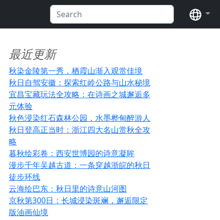
语言
最近更新
秋染金陵第一秀，栖霞山渐入观赏佳境
秋日自驾安徽：探索红岭公路与山水秘境
宜昌宝藏玩法全攻略：在诗画之城邂逅多
元体验
秋色浸染红石森林公园，水墨桦甸醉游人
秋日登高正当时：浙江四大名山赏秋全攻
略
暮秋绘彩卷：西安世博园的诗意凝眸
漫步千年吴越古道：一条穿越浙皖的秋日
徒步环线
云海绘巴东：秋日里的诗意山河图
京秋第300日：长城浸染斑斓，邂逅限定
版油画仙境