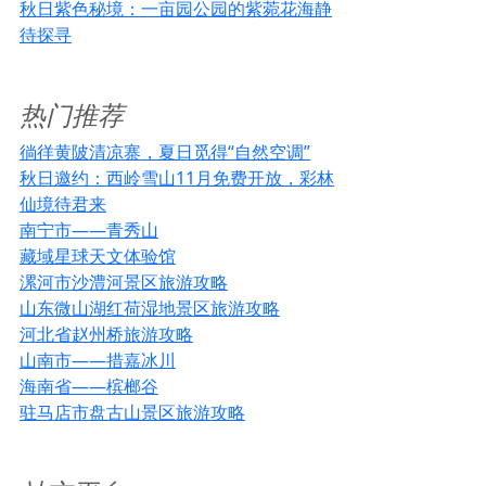
秋日紫色秘境：一亩园公园的紫菀花海静
待探寻
热门推荐
徜徉黄陂清凉寨，夏日觅得“自然空调”
秋日邀约：西岭雪山11月免费开放，彩林
仙境待君来
南宁市——青秀山
藏域星球天文体验馆
漯河市沙澧河景区旅游攻略
山东微山湖红荷湿地景区旅游攻略
河北省赵州桥旅游攻略
山南市——措嘉冰川
海南省——槟榔谷
驻马店市盘古山景区旅游攻略