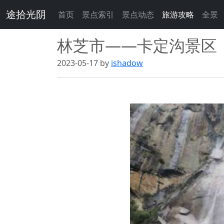
途拾光阴
首页
景点索引
景点动态
旅游攻略
全景
林芝市——卡定沟景区
2023-05-17 by
ishadow