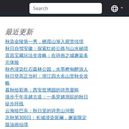
语言
最近更新
秋染金陵第一秀，栖霞山渐入观赏佳境
秋日自驾安徽：探索红岭公路与山水秘境
宜昌宝藏玩法全攻略：在诗画之城邂逅多
元体验
秋色浸染红石森林公园，水墨桦甸醉游人
秋日登高正当时：浙江四大名山赏秋全攻
略
暮秋绘彩卷：西安世博园的诗意凝眸
漫步千年吴越古道：一条穿越浙皖的秋日
徒步环线
云海绘巴东：秋日里的诗意山河图
京秋第300日：长城浸染斑斓，邂逅限定
版油画仙境