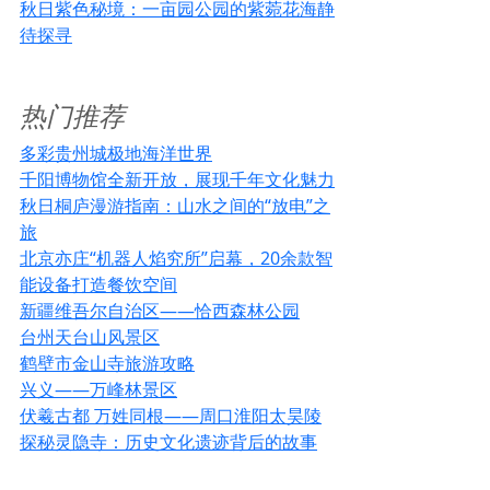
秋日紫色秘境：一亩园公园的紫菀花海静
待探寻
热门推荐
多彩贵州城极地海洋世界
千阳博物馆全新开放，展现千年文化魅力
秋日桐庐漫游指南：山水之间的“放电”之
旅
北京亦庄“机器人焰究所”启幕，20余款智
能设备打造餐饮空间
新疆维吾尔自治区——恰西森林公园
台州天台山风景区
鹤壁市金山寺旅游攻略
兴义——万峰林景区
伏羲古都 万姓同根——周口淮阳太昊陵
探秘灵隐寺：历史文化遗迹背后的故事