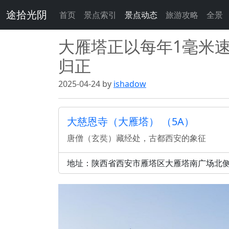
途拾光阴
首页
景点索引
景点动态
旅游攻略
全景
大雁塔正以每年1毫米速
归正
2025-04-24 by
ishadow
大慈恩寺（大雁塔） （5A）
唐僧（玄奘）藏经处，古都西安的象征
地址：陕西省西安市雁塔区大雁塔南广场北