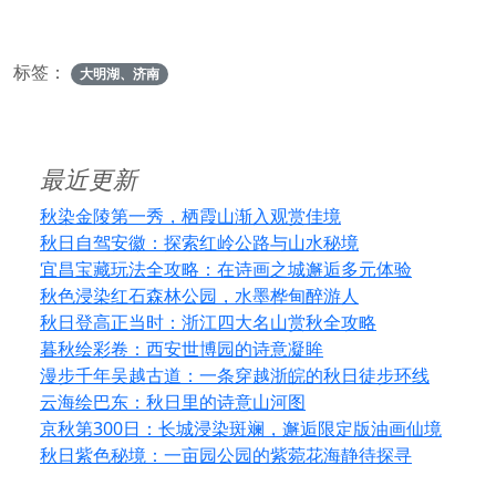
标签：
大明湖、济南
最近更新
秋染金陵第一秀，栖霞山渐入观赏佳境
秋日自驾安徽：探索红岭公路与山水秘境
宜昌宝藏玩法全攻略：在诗画之城邂逅多元体验
秋色浸染红石森林公园，水墨桦甸醉游人
秋日登高正当时：浙江四大名山赏秋全攻略
暮秋绘彩卷：西安世博园的诗意凝眸
漫步千年吴越古道：一条穿越浙皖的秋日徒步环线
云海绘巴东：秋日里的诗意山河图
京秋第300日：长城浸染斑斓，邂逅限定版油画仙境
秋日紫色秘境：一亩园公园的紫菀花海静待探寻