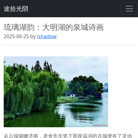
途拾光阴
琉璃湖韵：大明湖的泉城诗画
2025-06-25 by
ishadow
从云端俯瞰济南，老舍先生笔下那座温润的古城便有了灵动