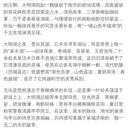
的注脚。大明湖宛如一颗镶嵌于闹市的碧绿琉璃，四面盛放
的荷花将粉意层层晕染入水，清风徐来，三岸垂柳如烟似
雾，万千柔条垂落湖面，与缓缓前行的画舫倒影交织晕染，
恰似一幅徐徐展开的写意水墨长卷，将“一城山色半城湖”的
千古意境淋漓呈现。
大明湖之美，贵在其源。它并非寻常湖泊，而是世界上唯一
的“泉水湖”——由珍珠泉、孝感泉、芙蓉泉、王府池等二十
余处名泉活水日夜不息地汇聚滋养而成。这汩汩清泉赋予了
它澄澈见底的灵魂，使其在众多名湖中独树一帜。清代乾隆
《历城县志》曾盛赞其“湖光浩渺，山色遥连，夏挹荷浪，春
色扬烟”，道尽了它跨越时空的灵秀风韵。
无论是悠然漫步于垂柳拂岸的长堤，还是乘一叶轻舟荡漾于
碧波之上，大明湖总能带来无限诗意。目光所及，翠柳婆
娑，碧波微澜，画舫轻移；更有亭台楼阁掩映其间，夏日里
粉荷擎着清露亭亭而立。在这里，泉水的脉动、湖光的潋滟
与亭台的诗意完美相融，共同谱写着属于泉城济南的、独一
无二的水韵篇章。