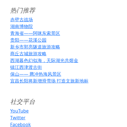
热门推荐
赤壁古战场
湖南博物院
青海省——阿咪东索景区
贵阳——花溪公园
新乡市郭亮隧道旅游攻略
商丘古城旅游攻略
西湖暮色幻似海，天际湖光共熔金
镇江西津渡古街
保山—— 腾冲热海风景区
宜昌长阳将新增滑雪场 打造文旅新地标
社交平台
YouTube
Twitter
Facebook