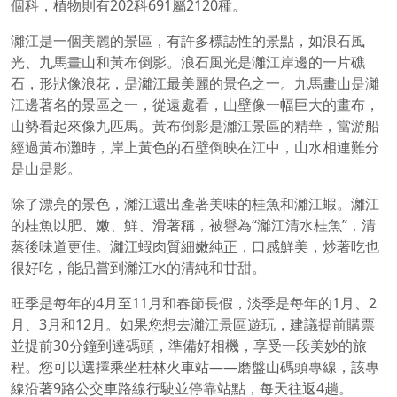
個科，植物則有202科691屬2120種。
灕江是一個美麗的景區，有許多標誌性的景點，如浪石風
光、九馬畫山和黃布倒影。浪石風光是灕江岸邊的一片礁
石，形狀像浪花，是灕江最美麗的景色之一。九馬畫山是灕
江邊著名的景區之一，從遠處看，山壁像一幅巨大的畫布，
山勢看起來像九匹馬。黃布倒影是灕江景區的精華，當游船
經過黃布灘時，岸上黃色的石壁倒映在江中，山水相連難分
是山是影。
除了漂亮的景色，灕江還出產著美味的桂魚和灕江蝦。灕江
的桂魚以肥、嫩、鮮、滑著稱，被譽為“灕江清水桂魚”，清
蒸後味道更佳。灕江蝦肉質細嫩純正，口感鮮美，炒著吃也
很好吃，能品嘗到灕江水的清純和甘甜。
旺季是每年的4月至11月和春節長假，淡季是每年的1月、2
月、3月和12月。如果您想去灕江景區遊玩，建議提前購票
並提前30分鐘到達碼頭，準備好相機，享受一段美妙的旅
程。您可以選擇乘坐桂林火車站——磨盤山碼頭專線，該專
線沿著9路公交車路線行駛並停靠站點，每天往返4趟。