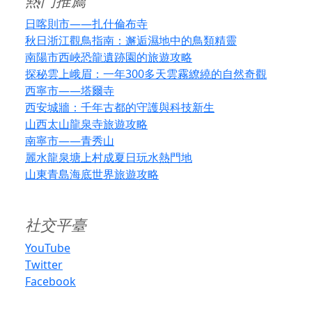
熱門推薦
日喀則市——扎什倫布寺
秋日浙江觀鳥指南：邂逅濕地中的鳥類精靈
南陽市西峽恐龍遺跡園的旅遊攻略
探秘雲上峨眉：一年300多天雲霧繚繞的自然奇觀
西寧市——塔爾寺
西安城牆：千年古都的守護與科技新生
山西太山龍泉寺旅遊攻略
南寧市——青秀山
麗水龍泉塘上村成夏日玩水熱門地
山東青島海底世界旅遊攻略
社交平臺
YouTube
Twitter
Facebook