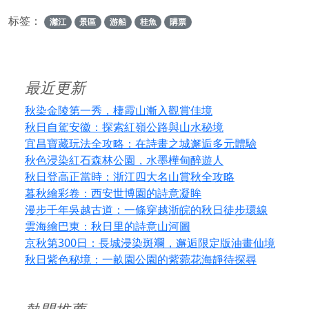
标签：
灕江
景區
游船
桂魚
購票
最近更新
秋染金陵第一秀，棲霞山漸入觀賞佳境
秋日自駕安徽：探索紅嶺公路與山水秘境
宜昌寶藏玩法全攻略：在詩畫之城邂逅多元體驗
秋色浸染紅石森林公園，水墨樺甸醉遊人
秋日登高正當時：浙江四大名山賞秋全攻略
暮秋繪彩卷：西安世博園的詩意凝眸
漫步千年吳越古道：一條穿越浙皖的秋日徒步環線
雲海繪巴東：秋日里的詩意山河圖
京秋第300日：長城浸染斑斕，邂逅限定版油畫仙境
秋日紫色秘境：一畝園公園的紫菀花海靜待探尋