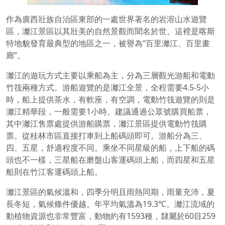
作為廣西壯族自治區東部的一處世界著名的岩溶山水遊覽
區，灕江景區以其壯美的自然景觀而聞名於世。這裡是喀斯
特地貌發育最典型的地區之一，被譽為“百里灕江、百里畫
廊”。
灕江的遊玩方式主要以乘船為主，分為三層觀光游船和電動
竹筏兩種方式。游船遊覽的是灕江全景，全程需要4.5-5小
時，船上提供茶水，有軟座，有空調，電動竹筏遊覽的則是
灕江精華段，一般需要1小時。建議通過公眾號購買船票，
其中灕江售票處提供游船購票，灕江景區提供電動竹筏購
票。從桂林市區直接打車到上船碼頭即可。游船分為三、
四、五星，舒適程度不同。乘坐不同星級的船，上下船的碼
頭也不一樣，三星船在磨盤山客運碼頭上船，而四星和五星
船則在竹江客運碼頭上船。
灕江景區的氣候溫和，四季分明且雨熱同期，雨量充沛，夏
長冬短，氣候條件優越。年平均氣溫為19.3℃。灕江流域的
動植物資源也非常豐富，動物約有1593種，隸屬於60目259