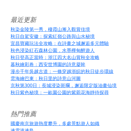
最近更新
秋染金陵第一秀，棲霞山漸入觀賞佳境
秋日自駕安徽：探索紅嶺公路與山水秘境
宜昌寶藏玩法全攻略：在詩畫之城邂逅多元體驗
秋色浸染紅石森林公園，水墨樺甸醉遊人
秋日登高正當時：浙江四大名山賞秋全攻略
暮秋繪彩卷：西安世博園的詩意凝眸
漫步千年吳越古道：一條穿越浙皖的秋日徒步環線
雲海繪巴東：秋日里的詩意山河圖
京秋第300日：長城浸染斑斕，邂逅限定版油畫仙境
秋日紫色秘境：一畝園公園的紫菀花海靜待探尋
熱門推薦
國慶南京旅遊熱度攀升，多處景點遊人如織
連雲港連島