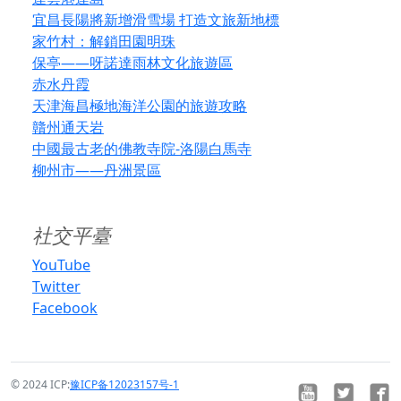
宜昌長陽將新增滑雪場 打造文旅新地標
家竹村：解鎖田園明珠
保亭——呀諾達雨林文化旅遊區
赤水丹霞
天津海昌極地海洋公園的旅遊攻略
贛州通天岩
中國最古老的佛教寺院-洛陽白馬寺
柳州市——丹洲景區
社交平臺
YouTube
Twitter
Facebook
© 2024 ICP:
豫ICP备12023157号-1