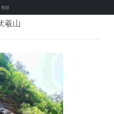
視頻
伏羲山