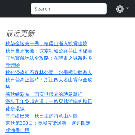
语言
最近更新
秋染金陵第一秀，棲霞山漸入觀賞佳境
秋日自駕安徽：探索紅嶺公路與山水秘境
宜昌寶藏玩法全攻略：在詩畫之城邂逅多
元體驗
秋色浸染紅石森林公園，水墨樺甸醉遊人
秋日登高正當時：浙江四大名山賞秋全攻
略
暮秋繪彩卷：西安世博園的詩意凝眸
漫步千年吳越古道：一條穿越浙皖的秋日
徒步環線
雲海繪巴東：秋日里的詩意山河圖
京秋第300日：長城浸染斑斕，邂逅限定
版油畫仙境