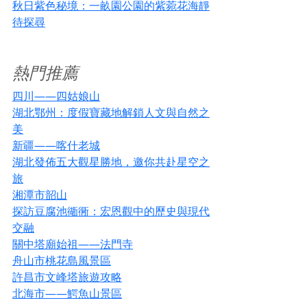
秋日紫色秘境：一畝園公園的紫菀花海靜
待探尋
熱門推薦
四川——四姑娘山
湖北鄂州：度假寶藏地解鎖人文與自然之
美
新疆——喀什老城
湖北發佈五大觀星勝地，邀你共赴星空之
旅
湘潭市韶山
探訪豆腐池衚衕：宏恩觀中的歷史與現代
交融
關中塔廟始祖——法門寺
舟山市桃花島風景區
許昌市文峰塔旅遊攻略
北海市——鰐魚山景區