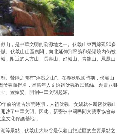
戲山，是中華文明的發源地之一。伏羲山東西綿延50多
的余脈。伏羲山山區廣闊，向北延伸到鞏義和滎陽境內仍被
指嶺，附近的大方山、長壽山、好嶺山、青龍山、鳳凰山
縣、滎陽之間有“浮戲之山”。在春秋戰國時期，伏羲山
山因伏羲而得名，是當年人文始祖伏羲教民蠶絲、創畫八卦
八卦、置嫁娶、開創中華文明起源。
00年前的遠古洪荒時期，人祖伏羲、女媧就在新密伏羲山
，開啓了中華文明。因此，新密被中國民間文藝家協會命
羲皇文化保護基地”。
泉湖等景點，伏羲山大峽谷是伏羲山旅遊區的主要景點之