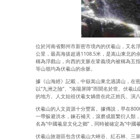
位於河南省鄭州市新密市境內的伏羲山，又名浮
公里，最高海拔超過1108.5米，是嵩山東北
稱為浮戲山，向西的支脈在鞏義境內被稱為五
等山嶺均為伏羲山的余脈。
據《山海經》記載，中嶽嵩山東北過講山，在密
以“九洲之險”、“洛陽屏障”而聞名於世。伏羲
的地方。人文始祖伏羲女媧曾在此正姓氏、演
伏羲山的人文資源十分豐富。據傳說，早在80
一帶躲避洪水，鍊石補天，滾磨成親繁衍人類
名為“中國羲皇文化之鄉”，同時被確定為“中國
伏羲山旅遊區包含伏羲山大峽谷、紅石林、三