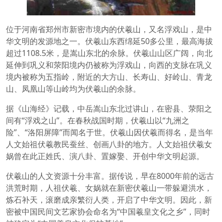
位于河南省郑州市新密市境内的伏羲山，又名浮戏山，是中
华文明的发源地之一。伏羲山东西绵延50多公里，最高海拔
超过1108.5米，是嵩山东北的余脉。伏羲山山区广阔，向北
延伸到巩义和荥阳境内仍被称为浮戏山，向西的支脉在巩义
境内被称为五指岭，附近的大方山、长寿山、好岭山、青龙
山、凤凰山等山岭均为伏羲山的余脉。
据《山海经》记载，中岳嵩山东北过讲山，在密县、荥阳之
间有“浮戏之山”。在春秋战国时期，伏羲山以“九洲之
险”、“洛阳屏障”而闻名于世。伏羲山因伏羲而得名，是当年
人文始祖伏羲教民蚕丝、创画八卦的地方。人文始祖伏羲女
娲曾在此正姓氏、演八卦、置嫁娶、开创中华文明起源。
伏羲山的人文资源十分丰富。据传说，早在8000年前的远古
洪荒时期，人祖伏羲、女娲就在新密伏羲山一带躲避洪水，
炼石补天，滚磨成亲繁衍人类，开启了中华文明。因此，新
密被中国民间文艺家协会命名为“中国羲皇文化之乡”，同时