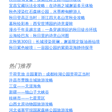
宜昌宝藏玩法全攻略：在诗画之城邂逅多元体验
秋色浸染红石森林公园，水墨桦甸醉游人
秋日登高正当时：浙江四大名山赏秋全攻略
暮秋绘彩卷：西安世博园的诗意凝眸
漫步千年吴越古道：一条穿越浙皖的秋日徒步环线
云海绘巴东：秋日里的诗意山河图
京秋第300日：长城浸染斑斓，邂逅限定版油画仙境
秋日紫色秘境：一亩园公园的紫菀花海静待探寻
热门推荐
千荷竞放 古园夏韵：成都桂湖公园赏荷正当时
许昌市曹魏古城旅游攻略
三亚——天涯海角
新疆——独山子大峡谷
桂林市——七星景区
山西太原动物园旅游攻略
河北省塞罕坝国家森林公园旅游攻略