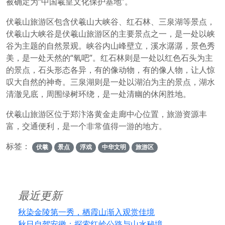
被确定为“中国羲皇文化保护基地”。
伏羲山旅游区包含伏羲山大峡谷、红石林、三泉湖等景点，
伏羲山大峡谷是伏羲山旅游区的主要景点之一，是一处以峡
谷为主题的自然景观。峡谷内山峰壁立，溪水潺潺，景色秀
美，是一处天然的“氧吧”。红石林则是一处以红色石头为主
的景点，石头形态各异，有的像动物，有的像人物，让人惊
叹大自然的神奇。三泉湖则是一处以湖泊为主的景点，湖水
清澈见底，周围绿树环绕，是一处清幽的休闲胜地。
伏羲山旅游区位于郑汴洛黄金走廊中心位置，旅游资源丰
富，交通便利，是一个非常值得一游的地方。
标签：
伏羲
景点
浮戏
中华文明
旅游区
最近更新
秋染金陵第一秀，栖霞山渐入观赏佳境
秋日自驾安徽：探索红岭公路与山水秘境