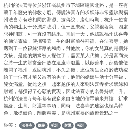
杭州的法喜寺位於浙江省杭州市下城區建國北路，是一座有
著千年歷史的佛教寺廟。傳說法喜寺的求姻緣非常靈驗與福
州法喜寺有著相同的淵源。據傳說，唐朝時期，杭州一位富
商的獨生女十分漂亮聰明，但一直未嫁，父親很著急，四處
求神問鼓，可一直沒有結果。直到一天，他聽說福州法喜寺
的佛法靈驗，便攜帶著一生的財富前往拜禱。在法喜寺，她
遇到了一位福緣深厚的和尚，對他說，你的女兒真的是個好
女孩。是他的姻緣被人攔住了，需要某人代擔，於是富商決
定將一生的財富全部放在這座寺廟里，以做善事，然後他便
離開了福州，返回杭州，不久之後，這位獨生女終於成功嫁
給了一位有才華又富有的男子，他們的婚姻生活十分幸福，
兒女滿堂。從此之後，越來越多的人來到法喜寺祈求姻緣和
財運，都獲得了心願的實現，因此法喜寺的名聲持續上升。
杭州的法喜寺每年都有很多來自各地的信眾前來拜禱，祈求
姻緣、生育、財運等事項，同時，法喜寺的建築也極具特
色，飛檐翹角，雕飾精美，是杭州重要的旅遊景點之一。
标签：
法喜寺
姻緣
杭州
財運
福州