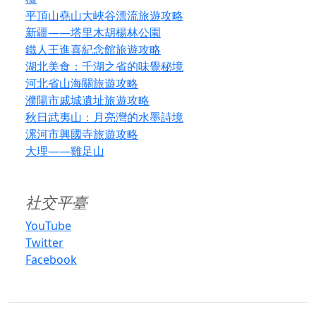
平頂山堯山大峽谷漂流旅遊攻略
新疆——塔里木胡楊林公園
鐵人王進喜紀念館旅遊攻略
湖北美食：千湖之省的味覺秘境
河北省山海關旅遊攻略
濮陽市戚城遺址旅遊攻略
秋日武夷山：月亮灣的水墨詩境
漯河市興國寺旅遊攻略
大理——雞足山
社交平臺
YouTube
Twitter
Facebook