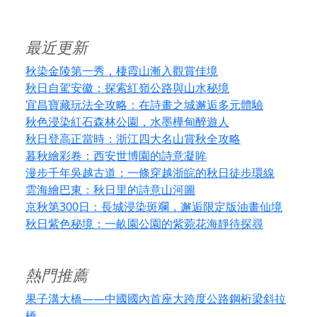
最近更新
秋染金陵第一秀，棲霞山漸入觀賞佳境
秋日自駕安徽：探索紅嶺公路與山水秘境
宜昌寶藏玩法全攻略：在詩畫之城邂逅多元體驗
秋色浸染紅石森林公園，水墨樺甸醉遊人
秋日登高正當時：浙江四大名山賞秋全攻略
暮秋繪彩卷：西安世博園的詩意凝眸
漫步千年吳越古道：一條穿越浙皖的秋日徒步環線
雲海繪巴東：秋日里的詩意山河圖
京秋第300日：長城浸染斑斕，邂逅限定版油畫仙境
秋日紫色秘境：一畝園公園的紫菀花海靜待探尋
熱門推薦
果子溝大橋——中國國內首座大跨度公路鋼桁梁斜拉
橋