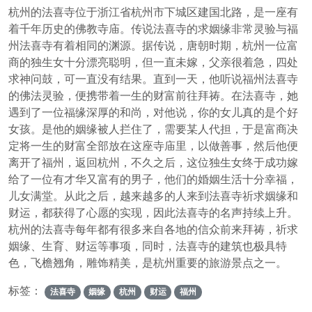
杭州的法喜寺位于浙江省杭州市下城区建国北路，是一座有
着千年历史的佛教寺庙。传说法喜寺的求姻缘非常灵验与福
州法喜寺有着相同的渊源。据传说，唐朝时期，杭州一位富
商的独生女十分漂亮聪明，但一直未嫁，父亲很着急，四处
求神问鼓，可一直没有结果。直到一天，他听说福州法喜寺
的佛法灵验，便携带着一生的财富前往拜祷。在法喜寺，她
遇到了一位福缘深厚的和尚，对他说，你的女儿真的是个好
女孩。是他的姻缘被人拦住了，需要某人代担，于是富商决
定将一生的财富全部放在这座寺庙里，以做善事，然后他便
离开了福州，返回杭州，不久之后，这位独生女终于成功嫁
给了一位有才华又富有的男子，他们的婚姻生活十分幸福，
儿女满堂。从此之后，越来越多的人来到法喜寺祈求姻缘和
财运，都获得了心愿的实现，因此法喜寺的名声持续上升。
杭州的法喜寺每年都有很多来自各地的信众前来拜祷，祈求
姻缘、生育、财运等事项，同时，法喜寺的建筑也极具特
色，飞檐翘角，雕饰精美，是杭州重要的旅游景点之一。
标签：
法喜寺
姻缘
杭州
财运
福州