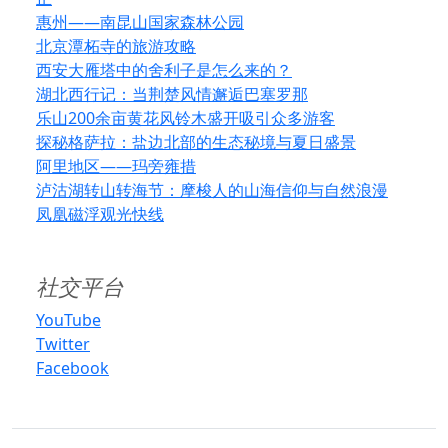
惠州——南昆山国家森林公园
北京潭柘寺的旅游攻略
西安大雁塔中的舍利子是怎么来的？
湖北西行记：当荆楚风情邂逅巴塞罗那
乐山200余亩黄花风铃木盛开吸引众多游客
探秘格萨拉：盐边北部的生态秘境与夏日盛景
阿里地区——玛旁雍措
泸沽湖转山转海节：摩梭人的山海信仰与自然浪漫
凤凰磁浮观光快线
社交平台
YouTube
Twitter
Facebook