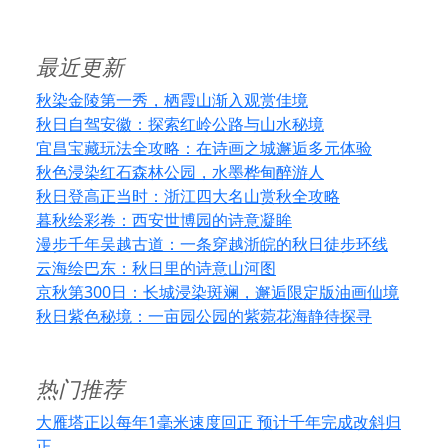
最近更新
秋染金陵第一秀，栖霞山渐入观赏佳境
秋日自驾安徽：探索红岭公路与山水秘境
宜昌宝藏玩法全攻略：在诗画之城邂逅多元体验
秋色浸染红石森林公园，水墨桦甸醉游人
秋日登高正当时：浙江四大名山赏秋全攻略
暮秋绘彩卷：西安世博园的诗意凝眸
漫步千年吴越古道：一条穿越浙皖的秋日徒步环线
云海绘巴东：秋日里的诗意山河图
京秋第300日：长城浸染斑斓，邂逅限定版油画仙境
秋日紫色秘境：一亩园公园的紫菀花海静待探寻
热门推荐
大雁塔正以每年1毫米速度回正 预计千年完成改斜归
正