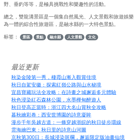
野、垂釣等等，是極具挑戰性和樂趣性的活動。
總之，雙龍溝景區是一個集自然風光、人文景觀和旅遊娛樂
為一體的綜合性旅遊區，是融水縣的一大特色景點。
标签：
景區
景點
融水縣
人文景觀
文化
最近更新
秋染金陵第一秀，棲霞山漸入觀賞佳境
秋日自駕安徽：探索紅嶺公路與山水秘境
宜昌寶藏玩法全攻略：在詩畫之城邂逅多元體驗
秋色浸染紅石森林公園，水墨樺甸醉遊人
秋日登高正當時：浙江四大名山賞秋全攻略
暮秋繪彩卷：西安世博園的詩意凝眸
漫步千年吳越古道：一條穿越浙皖的秋日徒步環線
雲海繪巴東：秋日里的詩意山河圖
京秋第300日：長城浸染斑斕，邂逅限定版油畫仙境