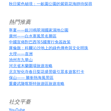
秋日紫色秘境：一畝園公園的紫菀花海靜待探尋
熱門推薦
寧夏——銀川鳴翠湖國家濕地公園
廣州——白水寨風景名勝區
中國宣佈對巴西等5國實行免簽政策
庫倫旗：科爾沁沙地上的綠色傳奇與文化明珠
大理——喜洲
池州市九華山
河北省木蘭圍場旅遊攻略
北京智化寺春日梨花盛景吸引眾多遊客打卡
保山—— 騰衝熱海風景區
重慶武隆喀斯特旅遊區旅遊攻略
社交平臺
YouTube