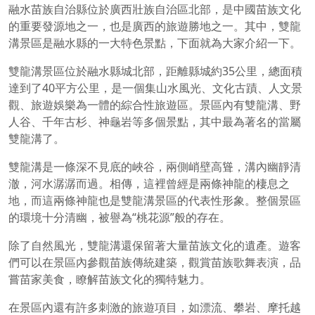
融水苗族自治縣位於廣西壯族自治區北部，是中國苗族文化
的重要發源地之一，也是廣西的旅遊勝地之一。其中，雙龍
溝景區是融水縣的一大特色景點，下面就為大家介紹一下。
雙龍溝景區位於融水縣城北部，距離縣城約35公里，總面積
達到了40平方公里，是一個集山水風光、文化古蹟、人文景
觀、旅遊娛樂為一體的綜合性旅遊區。景區內有雙龍溝、野
人谷、千年古杉、神龜岩等多個景點，其中最為著名的當屬
雙龍溝了。
雙龍溝是一條深不見底的峽谷，兩側峭壁高聳，溝內幽靜清
澈，河水潺潺而過。相傳，這裡曾經是兩條神龍的棲息之
地，而這兩條神龍也是雙龍溝景區的代表性形象。整個景區
的環境十分清幽，被譽為“桃花源”般的存在。
除了自然風光，雙龍溝還保留著大量苗族文化的遺產。遊客
們可以在景區內參觀苗族傳統建築，觀賞苗族歌舞表演，品
嘗苗家美食，瞭解苗族文化的獨特魅力。
在景區內還有許多刺激的旅遊項目，如漂流、攀岩、摩托越