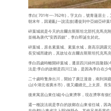
李白( 701年一-762年)，字太白，號青蓮居
朝末年，因避亂(一說流放)遷徙到中亞細亞碎葉
碎葉城就是今天的吉爾吉斯斯坦北部托克馬克附
並稱為唐代“安西四鎮”，李白即誕生於此。
碎葉城，原名素葉城、素葉水城，唐高宗調露元
長安城而建的，其故址在吉爾吉斯斯坦托克馬克
李白四歲時離開碎葉城，遷居四川綿州昌隆縣(今
法是:李白的故鄉是四川江油，是因為李白在少
二十歲時隻身出川，開始了廣泛漫遊，南到洞庭
山(今湖北省廣水市)，後又繼續北_上太原、長
後來寓居山東任城(今山東濟寧，現在濟寧有個任
還一種說法就是李白的故鄉在山東省任城，因
在中都(山東省汶上縣)做縣令，其他兄弟長輩