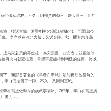
，命他供奉翰林。不久，因權貴的讒言，於天寶三、四年
當塗，後返宣城，避難剡中(今浙江省嵊州)。至溧陽(今
子儀、李光弼在河北大勝，又返金陵。秋，聞玄宗奔蜀，
救。成為宋若思的幕僚後，為宋寫過一些文表，並跟隨他
名義再次向朝廷推薦，希望再度能得到朝廷的任用。終以
駛而下，而那首著名的《早發白帝城》最能反映他當時的
守，李白便逗留了一陣。不久，又回到宣城。
投奔在當塗做縣令的族叔李陽冰。762年，李白在當塗病
歌》後去世。