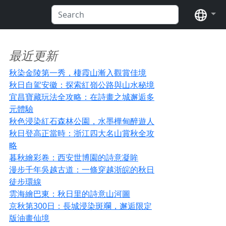
语言
最近更新
秋染金陵第一秀，棲霞山漸入觀賞佳境
秋日自駕安徽：探索紅嶺公路與山水秘境
宜昌寶藏玩法全攻略：在詩畫之城邂逅多
元體驗
秋色浸染紅石森林公園，水墨樺甸醉遊人
秋日登高正當時：浙江四大名山賞秋全攻
略
暮秋繪彩卷：西安世博園的詩意凝眸
漫步千年吳越古道：一條穿越浙皖的秋日
徒步環線
雲海繪巴東：秋日里的詩意山河圖
京秋第300日：長城浸染斑斕，邂逅限定
版油畫仙境