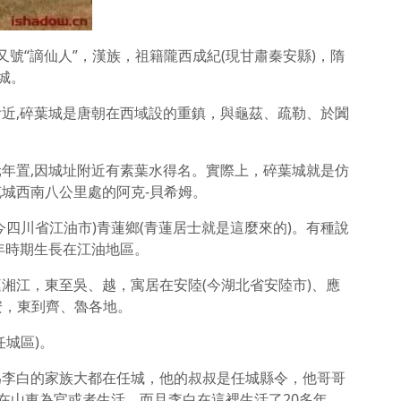
士，又號“謫仙人”，漢族，祖籍隴西成紀(現甘肅秦安縣)，隋
城。
近,碎葉城是唐朝在西域設的重鎮，與龜茲、疏勒、於闐
年置,因城址附近有素葉水得名。實際上，碎葉城就是仿
城西南八公里處的阿克-貝希姆。
四川省江油市)青蓮鄉(青蓮居士就是這麼來的)。有種說
年時期生長在江油地區。
湘江，東至吳、越，寓居在安陸(今湖北省安陸市)、應
安，東到齊、魯各地。
城區)。
為李白的家族大都在任城，他的叔叔是任城縣令，他哥哥
也在山東為官或者生活，而且李白在這裡生活了20多年，