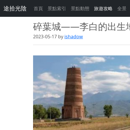
途拾光陰
首頁
景點索引
景點動態
旅遊攻略
全景
碎葉城——李白的出生
2023-05-17 by
ishadow