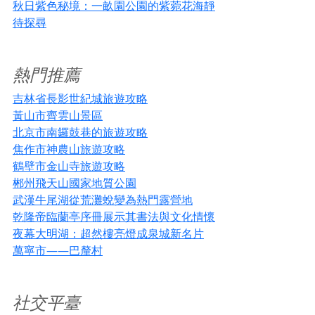
秋日紫色秘境：一畝園公園的紫菀花海靜
待探尋
熱門推薦
吉林省長影世紀城旅遊攻略
黃山市齊雲山景區
北京市南鑼鼓巷的旅遊攻略
焦作市神農山旅遊攻略
鶴壁市金山寺旅遊攻略
郴州飛天山國家地質公園
武漢牛尾湖從荒灘蛻變為熱門露營地
乾隆帝臨蘭亭序冊展示其書法與文化情懷
夜幕大明湖：超然樓亮燈成泉城新名片
萬寧市——巴釐村
社交平臺