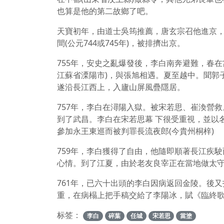
也算是他的第二故鄉了吧。
天寶初年，由道士吳筠推薦，唐玄宗召他進京
間(公元744或745年)，被排擠出京。
755年，安史之亂爆發後，李白南奔避難，春在
江蘇省溧陽市)，與張旭相遇。夏至越中。聞郭
遂沿長江西上，入廬山屏風疊隱居。
757年，李白在潯陽入獄。被宋若思、崔渙營
到了武昌。李白在宋若思幕 下很受重視，並以
參加永王東巡而被判罪長流夜郎(今貴州桐梓)
759年，李白獲得了自由，他隨即順著長江疾
心情。到了江夏，由於老友良宰正在當地做太
761年，已六十出頭的李白因病返回金陵。後又
重，在病榻上把手稿交給了李陽冰，賦《臨終
标签：
李白
碎葉
任城
宋若思
當塗