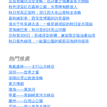
宜昌寶藏玩法全攻略：在詩畫之城邂逅多元體驗
秋色浸染紅石森林公園，水墨樺甸醉遊人
秋日登高正當時：浙江四大名山賞秋全攻略
暮秋繪彩卷：西安世博園的詩意凝眸
漫步千年吳越古道：一條穿越浙皖的秋日徒步環線
雲海繪巴東：秋日里的詩意山河圖
京秋第300日：長城浸染斑斕，邂逅限定版油畫仙境
秋日紫色秘境：一畝園公園的紫菀花海靜待探尋
熱門推薦
氧氣森林——太行山大峽谷
深圳——世界之窗
洛陽白雲山旅遊攻略
東方佛都
瓊海——萬泉河
寧夏——青銅峽黃河大峽谷
蘭州——白塔山公園
昆明——西山風景名勝區