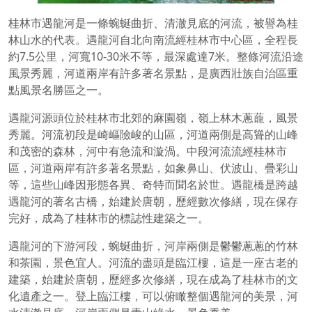
桂林市遇龍河是一條蜿蜒曲折、清澈見底的河流，被譽為桂
林山水的代表。遇龍河自北向南流經桂林市中心區，全程長
約7.5公里，河寬10-30米不等，最深處達7米。整條河流沿途
風景秀麗，河道兩岸有許多著名景點，是廣西壯族自治區重
點風景名勝區之一。
遇龍河源頭位於桂林市北郊的麻園嶺，嶺上林木蔥蘢，風景
秀麗。河流初段是崎嶇險峻的山區，河道兩側是高聳的山峰
和茂密的森林，河中有急流和漩渦。中段河流流經桂林市
區，河道兩岸有許多著名景點，如象鼻山、伏波山、疊彩山
等，這些山峰因形態各異、奇特而聞名於世。遇龍橋是跨越
遇龍河的著名古橋，始建於唐朝，歷經數次修繕，現在保存
完好，成為了桂林市的標誌性建築之一。
遇龍河的下游河段，蜿蜒曲折，河岸兩側是鬱鬱蔥蔥的竹林
和茶園，景色宜人。河流的盡頭是臨江樓，這是一座古老的
建築，始建於唐朝，歷經多次修繕，現在成為了桂林市的文
化遺產之一。登上臨江樓，可以俯瞰整個遇龍河的美景，河