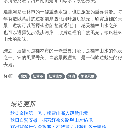
水清澈見底，河岸兩側是青山綠水，景色秀美。
遇龍河是桂林市的一條重要水道，也是旅遊的重要資源。每
年有數以萬計的遊客前來遇龍河畔遊玩觀光，欣賞這裡的美
景。遊客可以選擇坐游船遊覽遇龍河，感受桂林山水之美；
也可以選擇徒步漫步河岸，欣賞這裡的自然風光，領略桂林
山水的韻味。
總之，遇龍河是桂林市的一條重要河流，是桂林山水的代表
之一。它的風景秀美、自然景觀豐富，是一個旅遊觀光的好
去處。
标签：
龍河
桂林市
桂林山水
河流
著名景點
最近更新
秋染金陵第一秀，棲霞山漸入觀賞佳境
秋日自駕安徽：探索紅嶺公路與山水秘境
宜昌寶藏玩法全攻略：在詩畫之城邂逅多元體驗