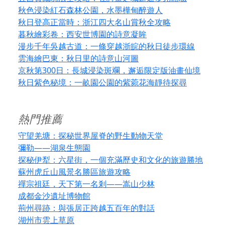
秋色浸染紅石森林公園，水墨樺甸醉遊人
秋日登高正當時：浙江四大名山賞秋全攻略
暮秋繪彩卷：西安世博園的詩意凝眸
漫步千年吳越古道：一條穿越浙皖的秋日徒步環線
雲海繪巴東：秋日里的詩意山河圖
京秋第300日：長城浸染斑斕，邂逅限定版油畫仙境
秋日紫色秘境：一畝園公園的紫菀花海靜待探尋
熱門推薦
守望羌塘：探秘世界屋脊的野生動物天堂
彌勒——湖泉生態園
探秘伊犁：六星街，一個充滿歷史和文化的旅遊勝地
蘇州虎丘山風景名勝區旅遊攻略
禪宗祖廷，天下第一名剎——嵩山少林
成都金沙遺址博物館
荊州尋跡：與張居正跨越五百年的對話
湖州市雲上草原