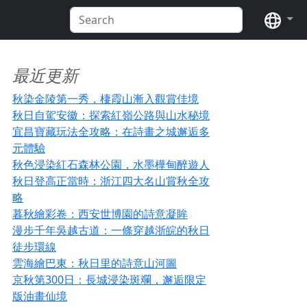
语言
最近更新
秋染金陵第一秀，棲霞山漸入觀賞佳境
秋日自駕安徽：探索紅嶺公路與山水秘境
宜昌寶藏玩法全攻略：在詩畫之城邂逅多
元體驗
秋色浸染紅石森林公園，水墨樺甸醉遊人
秋日登高正當時：浙江四大名山賞秋全攻
略
暮秋繪彩卷：西安世博園的詩意凝眸
漫步千年吳越古道：一條穿越浙皖的秋日
徒步環線
雲海繪巴東：秋日里的詩意山河圖
京秋第300日：長城浸染斑斕，邂逅限定
版油畫仙境