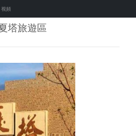
視頻
—夏塔旅遊區