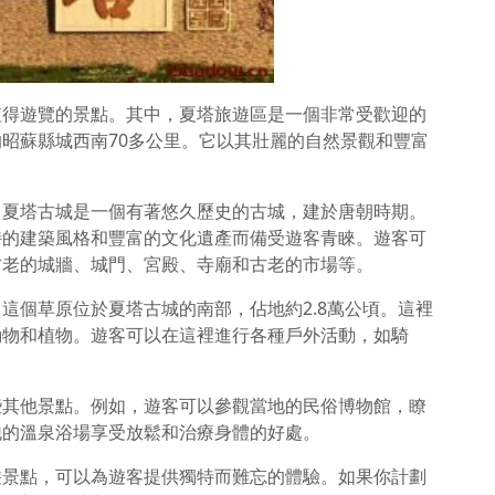
值得遊覽的景點。其中，夏塔旅遊區是一個非常受歡迎的
昭蘇縣城西南70多公里。它以其壯麗的自然景觀和豐富
。夏塔古城是一個有著悠久歷史的古城，建於唐朝時期。
特的建築風格和豐富的文化遺產而備受遊客青睞。遊客可
古老的城牆、城門、宮殿、寺廟和古老的市場等。
這個草原位於夏塔古城的南部，佔地約2.8萬公頃。這裡
動物和植物。遊客可以在這裡進行各種戶外活動，如騎
些其他景點。例如，遊客可以參觀當地的民俗博物館，瞭
地的溫泉浴場享受放鬆和治療身體的好處。
遊景點，可以為遊客提供獨特而難忘的體驗。如果你計劃