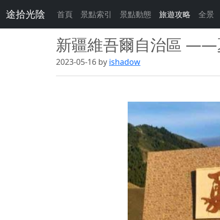
途拾光陰
首頁
景點索引
景點動態
旅遊攻略
全景
新疆維吾爾自治區 —
2023-05-16 by
ishadow