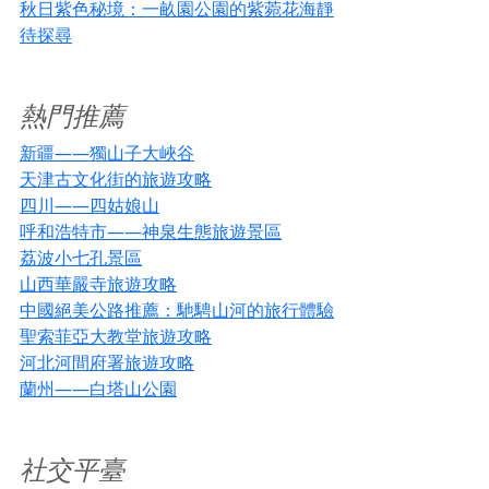
秋日紫色秘境：一畝園公園的紫菀花海靜
待探尋
熱門推薦
新疆——獨山子大峽谷
天津古文化街的旅遊攻略
四川——四姑娘山
呼和浩特市——神泉生態旅遊景區
荔波小七孔景區
山西華嚴寺旅遊攻略
中國絕美公路推薦：馳騁山河的旅行體驗
聖索菲亞大教堂旅遊攻略
河北河間府署旅遊攻略
蘭州——白塔山公園
社交平臺