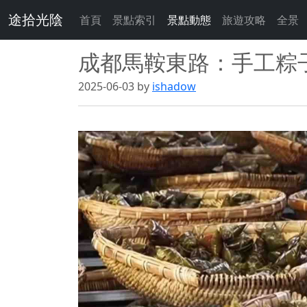
途拾光陰
首頁
景點索引
景點動態
旅遊攻略
全景
成都馬鞍東路：手工粽
2025-06-03 by
ishadow