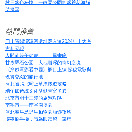
秋日紫色秘境：一畝園公園的紫菀花海靜
待探尋
熱門推薦
四川資陽濛溪河遺址群入選2024年十大考
古新發現
人間仙境美如畫——十里畫廊
甘孜墨石公園：大地雕琢的奇幻之境
《穿越電影看中國》欄目上線 探秘電影與
現實交織的旅行地
河北省張北壩上草原旅遊攻略
端午節傳統文化活動豐富多彩
北京市明十三陵的旅遊攻略
南寧市——南寧園博園
河北秦皇島野生動物園旅遊攻略
深夜刷手機，請為眼睛留一盞燈