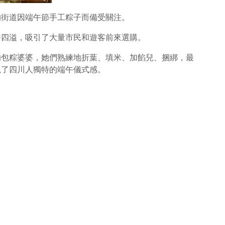
的街道因端午節手工粽子而備受關注。
香四溢，吸引了大量市民和遊客前來選購。
的包粽婆婆，她們熟練地折葉、填米、加餡兒、捆綁，最
現了四川人獨特的端午儀式感。