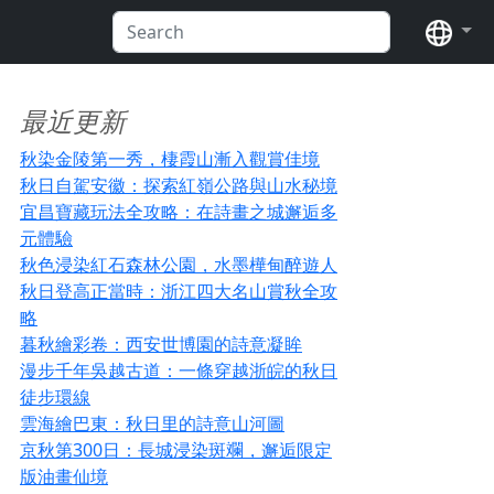
语言
最近更新
秋染金陵第一秀，棲霞山漸入觀賞佳境
秋日自駕安徽：探索紅嶺公路與山水秘境
宜昌寶藏玩法全攻略：在詩畫之城邂逅多
元體驗
秋色浸染紅石森林公園，水墨樺甸醉遊人
秋日登高正當時：浙江四大名山賞秋全攻
略
暮秋繪彩卷：西安世博園的詩意凝眸
漫步千年吳越古道：一條穿越浙皖的秋日
徒步環線
雲海繪巴東：秋日里的詩意山河圖
京秋第300日：長城浸染斑斕，邂逅限定
版油畫仙境