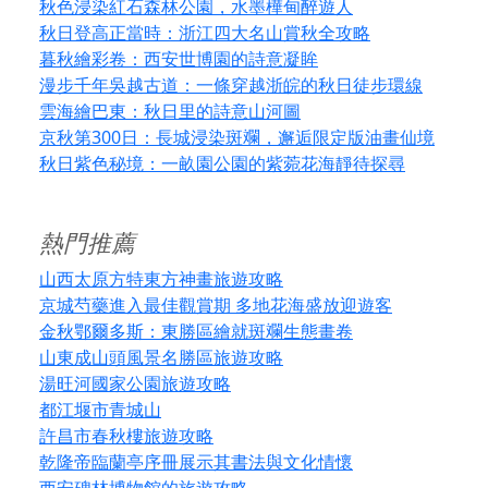
秋色浸染紅石森林公園，水墨樺甸醉遊人
秋日登高正當時：浙江四大名山賞秋全攻略
暮秋繪彩卷：西安世博園的詩意凝眸
漫步千年吳越古道：一條穿越浙皖的秋日徒步環線
雲海繪巴東：秋日里的詩意山河圖
京秋第300日：長城浸染斑斕，邂逅限定版油畫仙境
秋日紫色秘境：一畝園公園的紫菀花海靜待探尋
熱門推薦
山西太原方特東方神畫旅遊攻略
京城芍藥進入最佳觀賞期 多地花海盛放迎遊客
金秋鄂爾多斯：東勝區繪就斑斕生態畫卷
山東成山頭風景名勝區旅遊攻略
湯旺河國家公園旅遊攻略
都江堰市青城山
許昌市春秋樓旅遊攻略
乾隆帝臨蘭亭序冊展示其書法與文化情懷