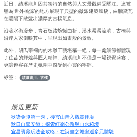
近日，績溪龍川因其獨特的自然與人文景觀備受關注。這被
譽為‘世外桃源’的地方展現了典型的徽派建築風貌，白牆黛瓦
在暖陽下散髮出濃厚的古樸氣息。
沿著水街漫步，青石板路蜿蜒曲折，溪水潺潺流淌，古橋與
沿岸人家倒映其中，呈現出如畫般的景致。
此外，胡氏宗祠內的木雕工藝堪稱一絕，每一處細節都體現
了往昔的輝煌與匠人精神。績溪龍川不僅是一場視覺盛宴，
更讓遊客在歷史氛圍中感受到心靈的寧靜。
标签：
績溪龍川、古樸
最近更新
秋染金陵第一秀，棲霞山漸入觀賞佳境
秋日自駕安徽：探索紅嶺公路與山水秘境
宜昌寶藏玩法全攻略：在詩畫之城邂逅多元體驗