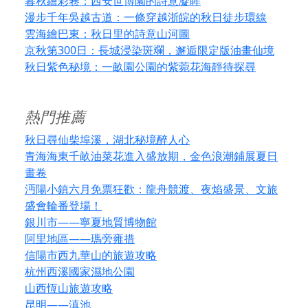
暮秋繪彩卷：西安世博園的詩意凝眸
漫步千年吳越古道：一條穿越浙皖的秋日徒步環線
雲海繪巴東：秋日里的詩意山河圖
京秋第300日：長城浸染斑斕，邂逅限定版油畫仙境
秋日紫色秘境：一畝園公園的紫菀花海靜待探尋
熱門推薦
秋日尋仙柴埠溪，湖北秘境醉人心
青海海東千畝油菜花進入盛放期，金色浪潮鋪展夏日
畫卷
沔陽小鎮六月免票狂歡：龍舟競渡、夜焰盛景、文旅
盛會輪番登場！
銀川市——寧夏地質博物館
阿里地區——瑪旁雍措
信陽市西九華山的旅遊攻略
杭州西溪國家濕地公園
山西恆山旅遊攻略
昆明——滇池