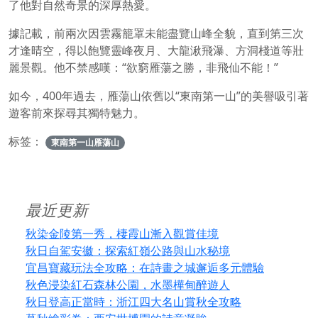
了他對自然奇景的深厚熱愛。
據記載，前兩次因雲霧籠罩未能盡覽山峰全貌，直到第三次
才逢晴空，得以飽覽靈峰夜月、大龍湫飛瀑、方洞棧道等壯
麗景觀。他不禁感嘆：“欲窮雁蕩之勝，非飛仙不能！”
如今，400年過去，雁蕩山依舊以“東南第一山”的美譽吸引著
遊客前來探尋其獨特魅力。
标签：
東南第一山雁蕩山
最近更新
秋染金陵第一秀，棲霞山漸入觀賞佳境
秋日自駕安徽：探索紅嶺公路與山水秘境
宜昌寶藏玩法全攻略：在詩畫之城邂逅多元體驗
秋色浸染紅石森林公園，水墨樺甸醉遊人
秋日登高正當時：浙江四大名山賞秋全攻略