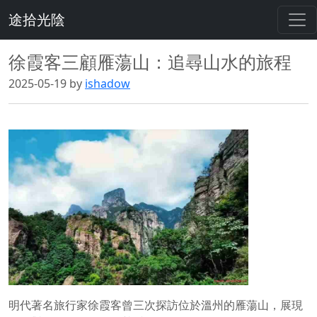
途拾光陰
徐霞客三顧雁蕩山：追尋山水的旅程
2025-05-19 by
ishadow
明代著名旅行家徐霞客曾三次探訪位於溫州的雁蕩山，展現