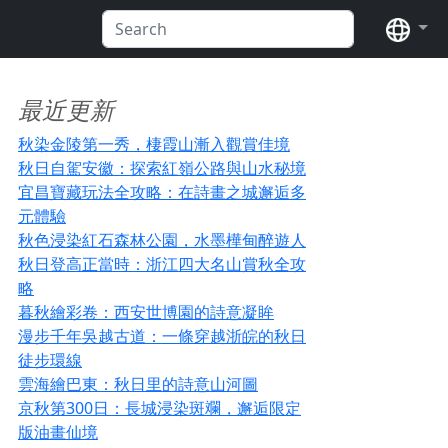
语言
最近更新
秋染金陵第一秀，棲霞山漸入觀賞佳境
秋日自駕安徽：探索紅嶺公路與山水秘境
宜昌寶藏玩法全攻略：在詩畫之城邂逅多
元體驗
秋色浸染紅石森林公園，水墨樺甸醉遊人
秋日登高正當時：浙江四大名山賞秋全攻
略
暮秋繪彩卷：西安世博園的詩意凝眸
漫步千年吳越古道：一條穿越浙皖的秋日
徒步環線
雲海繪巴東：秋日里的詩意山河圖
京秋第300日：長城浸染斑斕，邂逅限定
版油畫仙境