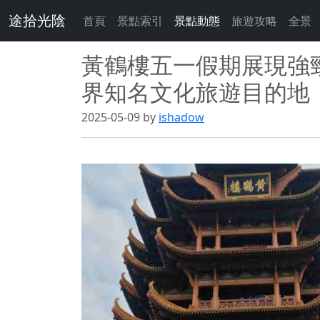
途拾光陰
首頁
景點索引
景點動態
旅遊攻略
全景
黃鶴樓五一假期展現強
界知名文化旅遊目的地
2025-05-09 by
ishadow