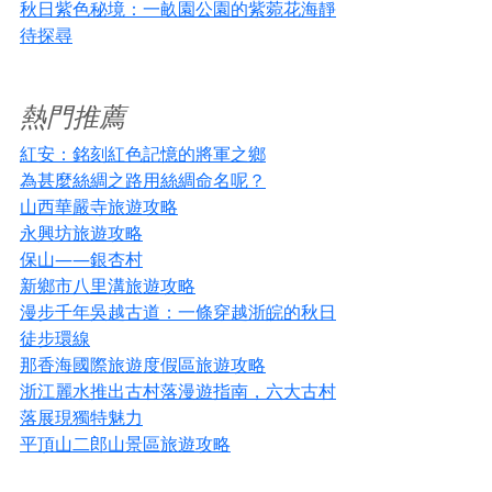
秋日紫色秘境：一畝園公園的紫菀花海靜
待探尋
熱門推薦
紅安：銘刻紅色記憶的將軍之鄉
為甚麼絲綢之路用絲綢命名呢？
山西華嚴寺旅遊攻略
永興坊旅遊攻略
保山——銀杏村
新鄉市八里溝旅遊攻略
漫步千年吳越古道：一條穿越浙皖的秋日
徒步環線
那香海國際旅遊度假區旅遊攻略
浙江麗水推出古村落漫遊指南，六大古村
落展現獨特魅力
平頂山二郎山景區旅遊攻略