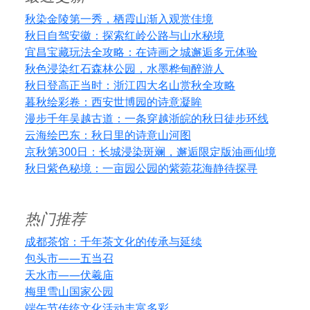
秋染金陵第一秀，栖霞山渐入观赏佳境
秋日自驾安徽：探索红岭公路与山水秘境
宜昌宝藏玩法全攻略：在诗画之城邂逅多元体验
秋色浸染红石森林公园，水墨桦甸醉游人
秋日登高正当时：浙江四大名山赏秋全攻略
暮秋绘彩卷：西安世博园的诗意凝眸
漫步千年吴越古道：一条穿越浙皖的秋日徒步环线
云海绘巴东：秋日里的诗意山河图
京秋第300日：长城浸染斑斓，邂逅限定版油画仙境
秋日紫色秘境：一亩园公园的紫菀花海静待探寻
热门推荐
成都茶馆：千年茶文化的传承与延续
包头市——五当召
天水市——伏羲庙
梅里雪山国家公园
端午节传统文化活动丰富多彩