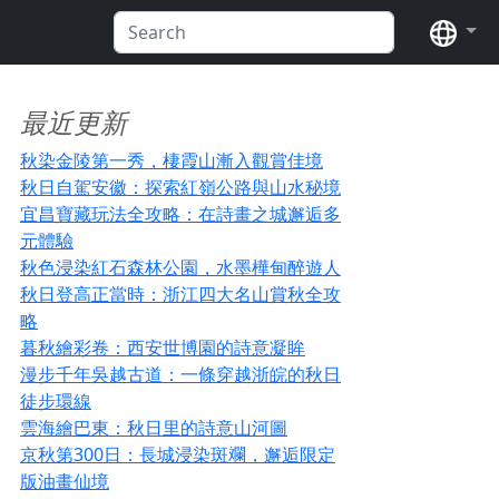
语言
最近更新
秋染金陵第一秀，棲霞山漸入觀賞佳境
秋日自駕安徽：探索紅嶺公路與山水秘境
宜昌寶藏玩法全攻略：在詩畫之城邂逅多
元體驗
秋色浸染紅石森林公園，水墨樺甸醉遊人
秋日登高正當時：浙江四大名山賞秋全攻
略
暮秋繪彩卷：西安世博園的詩意凝眸
漫步千年吳越古道：一條穿越浙皖的秋日
徒步環線
雲海繪巴東：秋日里的詩意山河圖
京秋第300日：長城浸染斑斕，邂逅限定
版油畫仙境