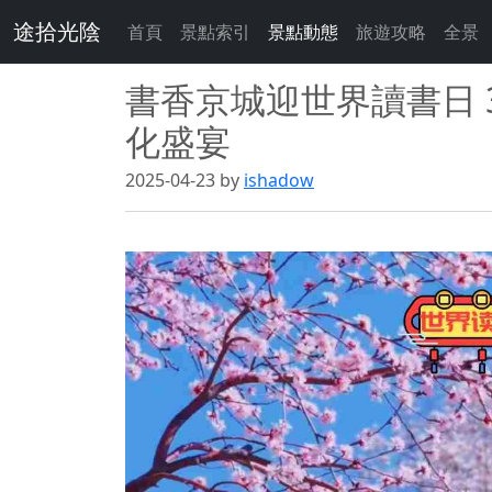
途拾光陰
首頁
景點索引
景點動態
旅遊攻略
全景
書香京城迎世界讀書日 
化盛宴
2025-04-23 by
ishadow