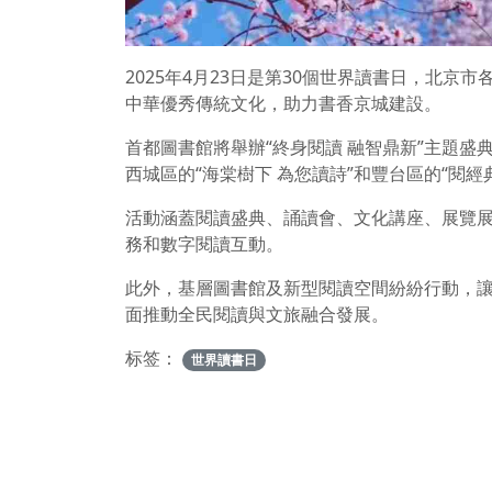
2025年4月23日是第30個世界讀書日，北京
中華優秀傳統文化，助力書香京城建設。
首都圖書館將舉辦“終身閱讀 融智鼎新”主題
西城區的“海棠樹下 為您讀詩”和豐台區的“閱經
活動涵蓋閱讀盛典、誦讀會、文化講座、展覽展
務和數字閱讀互動。
此外，基層圖書館及新型閱讀空間紛紛行動，
面推動全民閱讀與文旅融合發展。
标签：
世界讀書日