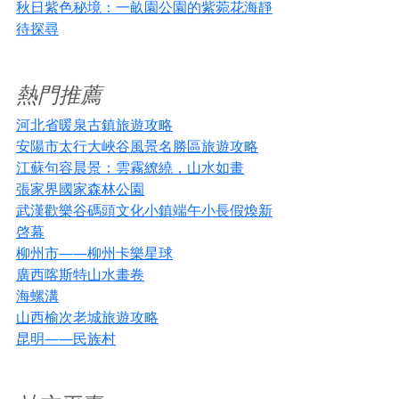
秋日紫色秘境：一畝園公園的紫菀花海靜
待探尋
熱門推薦
河北省暖泉古鎮旅遊攻略
安陽市太行大峽谷風景名勝區旅遊攻略
江蘇句容晨景：雲霧繚繞，山水如畫
張家界國家森林公園
武漢歡樂谷碼頭文化小鎮端午小長假煥新
啓幕
柳州市——柳州卡樂星球
廣西喀斯特山水畫卷
海螺溝
山西榆次老城旅遊攻略
昆明——民族村