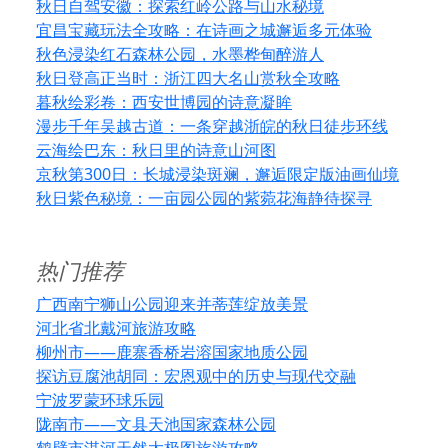
秋日自驾安徽：探索红岭公路与山水秘境
宜昌宝藏玩法全攻略：在诗画之城邂逅多元体验
秋色浸染红石森林公园，水墨桦甸醉游人
秋日登高正当时：浙江四大名山赏秋全攻略
暮秋绘彩卷：西安世博园的诗意凝眸
漫步千年吴越古道：一条穿越浙皖的秋日徒步环线
云海绘巴东：秋日里的诗意山河图
京秋第300日：长城浸染斑斓，邂逅限定版油画仙境
秋日紫色秘境：一亩园公园的紫菀花海静待探寻
热门推荐
广西南宁狮山公园迎来并蒂莲绽放美景
河北省北戴河旅游攻略
柳州市——鹿寨香桥岩溶国家地质公园
探访豆腐池胡同：宏恩观中的历史与现代交融
宁波罗蒙环球乐园
陇南市——文县天池国家森林公园