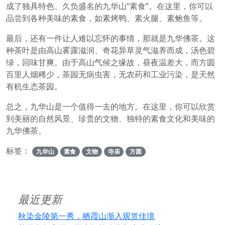
成了独具特色、久负盛名的九华山“素食”。在这里，你可以
品尝到各种美味的素食，如素烤鸭、素火腿、素鲍鱼等。
最后，还有一件让人难以忘怀的事情，那就是九华佛茶。这
种茶叶是由高山雾露滋润、奇花异草灵气滋养而成，汤色碧
绿，回味甘爽。由于高山气候之缘故，昼夜温差大，而方圆
百里人烟稀少，茶园无病虫害，无农药和工业污染，是天然
有机生态茶园。
总之，九华山是一个值得一去的地方。在这里，你可以欣赏
到美丽的自然风景、珍贵的文物、独特的素食文化和美味的
九华佛茶。
标签：
九华山
素食
文物
寺庙
方圆
最近更新
秋染金陵第一秀，栖霞山渐入观赏佳境