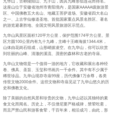
九华山，古称陵阳山、九子山，因其九峰形似莲花而得名。
这座山位于安徽省池州市青阳境内，是国家AAAAA级旅游景
区、中国佛教五大名山、地藏王菩萨道场、安徽省四大名山
之一、上古学仙修道圣地、首批国家重点风景名胜区、著名
的游览避暑胜地、全国文明风景旅游区示范点。
九华山风景区面积120平方公里，保护范围174平方公里。景
区方圆100公里内有九十九峰，主峰十王峰海拔1344.4米，
山体由花岗石组成，山形峭拔凌空。在九华山，你可以欣赏
到壮丽的山峰、清澈的溪流、茂密的森林和古老的寺庙。
九华山文物馆是一个值得一游的地方，它收藏和展出各种经
卷、佛具、圣旨、玉玺和书画共一千余件。其中有不少属于
稀世珍品。九华山现存寺庙99座，历代佛像1万余尊，各类
传世文物2000余件。这些文物和寺庙见证了九华山悠久的历
史和佛教文化。
除了美丽的自然风景和珍贵的文物，九华山还以其独特的素
食文化而闻名。历史上，不仅僧尼要严格戒律，禁荤吃斋，
而且严禁山民和游客食荤，千百年来，相沿成习，由此，形