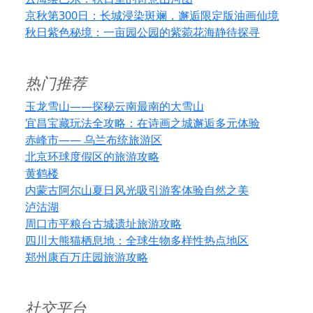
京秋第300日：长城浸染斑斓，邂逅限定版油画仙境
秋日紫色秘境：一亩园公园的紫菀花海静待探寻
热门推荐
玉龙雪山——探秘云南最南的大雪山
宜昌宝藏玩法全攻略：在诗画之城邂逅多元体验
赤峰市—— 乌兰布统旅游区
北京环球度假区的旅游攻略
黄鹤楼
内蒙古阿尔山夏日风光吸引游客体验自然之美
泸沽湖
周口市平粮台古城遗址旅游攻略
四川大熊猫栖息地：全球生物多样性热点地区
郑州康百万庄园旅游攻略
社交平台