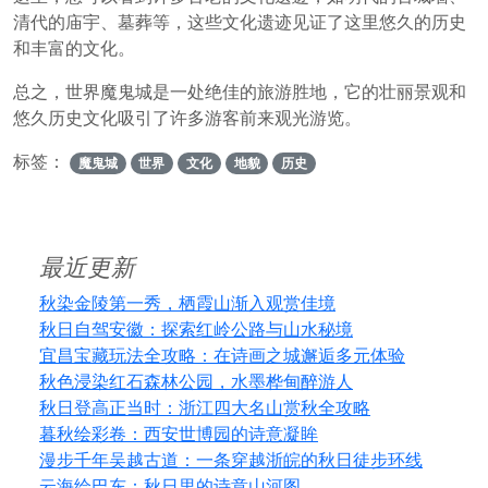
清代的庙宇、墓葬等，这些文化遗迹见证了这里悠久的历史
和丰富的文化。
总之，世界魔鬼城是一处绝佳的旅游胜地，它的壮丽景观和
悠久历史文化吸引了许多游客前来观光游览。
标签：
魔鬼城
世界
文化
地貌
历史
最近更新
秋染金陵第一秀，栖霞山渐入观赏佳境
秋日自驾安徽：探索红岭公路与山水秘境
宜昌宝藏玩法全攻略：在诗画之城邂逅多元体验
秋色浸染红石森林公园，水墨桦甸醉游人
秋日登高正当时：浙江四大名山赏秋全攻略
暮秋绘彩卷：西安世博园的诗意凝眸
漫步千年吴越古道：一条穿越浙皖的秋日徒步环线
云海绘巴东：秋日里的诗意山河图