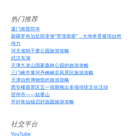
热门推荐
厦门南普陀寺
新疆罗布泊盐田变身“荒漠翡翠”，大地奇景展现自然
伟力
河北省鸽子窝公园旅游攻略
武汉东湖
天津九龙山国家森林公园的旅游攻略
三门峡市黄河丹峡峡谷风景区旅游攻略
天津自然博物馆的旅游攻略
西安楼观景区五一假期推出多项传统文化活动
贺州市——姑婆山
开封朱仙镇启封故园旅游攻略
社交平台
YouTube