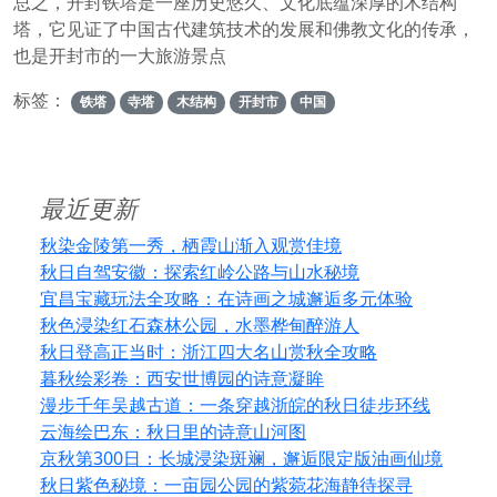
总之，开封铁塔是一座历史悠久、文化底蕴深厚的木结构
塔，它见证了中国古代建筑技术的发展和佛教文化的传承，
也是开封市的一大旅游景点
标签：
铁塔
寺塔
木结构
开封市
中国
最近更新
秋染金陵第一秀，栖霞山渐入观赏佳境
秋日自驾安徽：探索红岭公路与山水秘境
宜昌宝藏玩法全攻略：在诗画之城邂逅多元体验
秋色浸染红石森林公园，水墨桦甸醉游人
秋日登高正当时：浙江四大名山赏秋全攻略
暮秋绘彩卷：西安世博园的诗意凝眸
漫步千年吴越古道：一条穿越浙皖的秋日徒步环线
云海绘巴东：秋日里的诗意山河图
京秋第300日：长城浸染斑斓，邂逅限定版油画仙境
秋日紫色秘境：一亩园公园的紫菀花海静待探寻