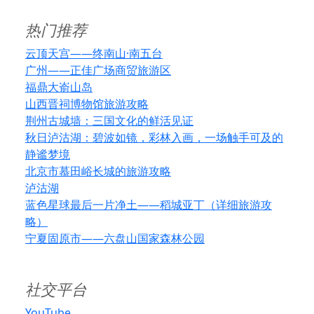
热门推荐
云顶天宫——终南山·南五台
广州——正佳广场商贸旅游区
福鼎大嵛山岛
山西晋祠博物馆旅游攻略
荆州古城墙：三国文化的鲜活见证
秋日泸沽湖：碧波如镜，彩林入画，一场触手可及的
静谧梦境
北京市慕田峪长城的旅游攻略
泸沽湖
蓝色星球最后一片净土——稻城亚丁（详细旅游攻
略）
宁夏固原市——六盘山国家森林公园
社交平台
YouTube