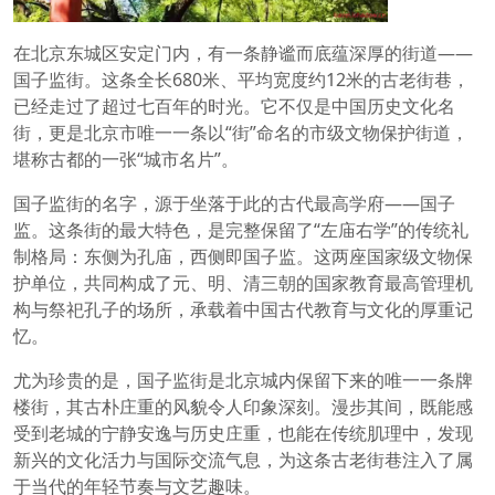
在北京东城区安定门内，有一条静谧而底蕴深厚的街道——
国子监街。这条全长680米、平均宽度约12米的古老街巷，
已经走过了超过七百年的时光。它不仅是中国历史文化名
街，更是北京市唯一一条以“街”命名的市级文物保护街道，
堪称古都的一张“城市名片”。
国子监街的名字，源于坐落于此的古代最高学府——国子
监。这条街的最大特色，是完整保留了“左庙右学”的传统礼
制格局：东侧为孔庙，西侧即国子监。这两座国家级文物保
护单位，共同构成了元、明、清三朝的国家教育最高管理机
构与祭祀孔子的场所，承载着中国古代教育与文化的厚重记
忆。
尤为珍贵的是，国子监街是北京城内保留下来的唯一一条牌
楼街，其古朴庄重的风貌令人印象深刻。漫步其间，既能感
受到老城的宁静安逸与历史庄重，也能在传统肌理中，发现
新兴的文化活力与国际交流气息，为这条古老街巷注入了属
于当代的年轻节奏与文艺趣味。