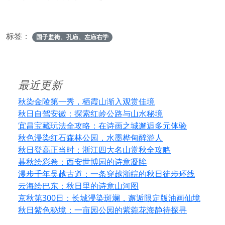
标签：
国子监街、孔庙、左庙右学
最近更新
秋染金陵第一秀，栖霞山渐入观赏佳境
秋日自驾安徽：探索红岭公路与山水秘境
宜昌宝藏玩法全攻略：在诗画之城邂逅多元体验
秋色浸染红石森林公园，水墨桦甸醉游人
秋日登高正当时：浙江四大名山赏秋全攻略
暮秋绘彩卷：西安世博园的诗意凝眸
漫步千年吴越古道：一条穿越浙皖的秋日徒步环线
云海绘巴东：秋日里的诗意山河图
京秋第300日：长城浸染斑斓，邂逅限定版油画仙境
秋日紫色秘境：一亩园公园的紫菀花海静待探寻