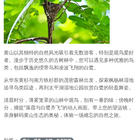
黄山以其独特的自然风光吸引着无数游客，特别是观鸟爱好
者。漫步于历史悠久的古树林中，您可以遇见多种优雅的鸟
类，包括飘逸的绶带鸟和凌波飞翔的白鹭。
从华东黄杉与南方铁杉群的茂密森林出发，探索枫杨林湿地
追寻鸟类踪迹，再到太平湖湿地公园欣赏白鹭的轻盈舞姿。
清晨时分，薄雾笼罩的山林中观鸟，别有一番韵味；傍晚时
分，捕捉“落霞与白鹭齐飞”的动人画面。带上您的望远镜，
亲身解码黄山生态的奥秘，体验一场难忘的自然之旅。