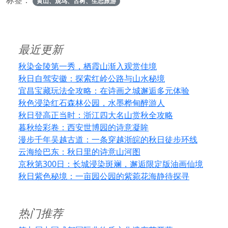
标签：
黄山、观鸟、古树、生态旅游
最近更新
秋染金陵第一秀，栖霞山渐入观赏佳境
秋日自驾安徽：探索红岭公路与山水秘境
宜昌宝藏玩法全攻略：在诗画之城邂逅多元体验
秋色浸染红石森林公园，水墨桦甸醉游人
秋日登高正当时：浙江四大名山赏秋全攻略
暮秋绘彩卷：西安世博园的诗意凝眸
漫步千年吴越古道：一条穿越浙皖的秋日徒步环线
云海绘巴东：秋日里的诗意山河图
京秋第300日：长城浸染斑斓，邂逅限定版油画仙境
秋日紫色秘境：一亩园公园的紫菀花海静待探寻
热门推荐