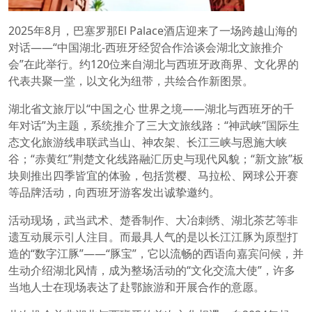
2025年8月，巴塞罗那El Palace酒店迎来了一场跨越山海的
对话——“中国湖北-西班牙经贸合作洽谈会湖北文旅推介
会”在此举行。约120位来自湖北与西班牙政商界、文化界的
代表共聚一堂，以文化为纽带，共绘合作新图景。
湖北省文旅厅以“中国之心 世界之境——湖北与西班牙的千
年对话”为主题，系统推介了三大文旅线路：“神武峡”国际生
态文化旅游线串联武当山、神农架、长江三峡与恩施大峡
谷；“赤黄红”荆楚文化线路融汇历史与现代风貌；“新文旅”板
块则推出四季皆宜的体验，包括赏樱、马拉松、网球公开赛
等品牌活动，向西班牙游客发出诚挚邀约。
活动现场，武当武术、楚香制作、大冶刺绣、湖北茶艺等非
遗互动展示引人注目。而最具人气的是以长江江豚为原型打
造的“数字江豚”——“豚宝”，它以流畅的西语向嘉宾问候，并
生动介绍湖北风情，成为整场活动的“文化交流大使”，许多
当地人士在现场表达了赴鄂旅游和开展合作的意愿。