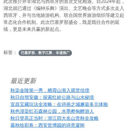
此次推介并非湖北与西班牙的首次文化相遇。自2024年起，
湖北就已通过《编钟乐舞》演出、文艺晚会等方式多次走入
西班牙，并与当地旅游机构、联合国世界旅游组织等建立起
常态化合作机制。此次巴塞罗那盛会，既是既往合作的延
续，更是未来共赢的新起点。
标签：
巴塞罗那、数字江豚、非遗推广
最近更新
秋染金陵第一秀，栖霞山渐入观赏佳境
秋日自驾安徽：探索红岭公路与山水秘境
宜昌宝藏玩法全攻略：在诗画之城邂逅多元体验
秋色浸染红石森林公园，水墨桦甸醉游人
秋日登高正当时：浙江四大名山赏秋全攻略
暮秋绘彩卷：西安世博园的诗意凝眸