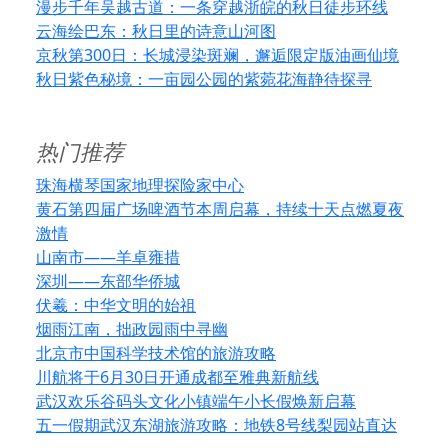
漫步千年吴越古道：一条穿越浙皖的秋日徒步环线
云海绘巴东：秋日里的诗意山河图
京秋第300日：长城浸染斑斓，邂逅限定版油画仙境
秋日紫色秘境：一亩园公园的紫菀花海静待探寻
热门推荐
珠海横琴国家地理探险家中心
黄石第四届广场啤酒节本周启幕，持续十天点燃夏夜
激情
山南市——羊卓雍措
深圳——东部华侨城
伏羲：中华文明的始祖
烟雨江南，拙政园雨中寻幽
北京市中国科学技术馆的旅游攻略
川航将于6月30日开通成都至雅典新航线
武汉欢乐谷码头文化小镇端午小长假焕新启幕
五一假期武汉东湖旅游攻略：地铁8号线梨园站直达