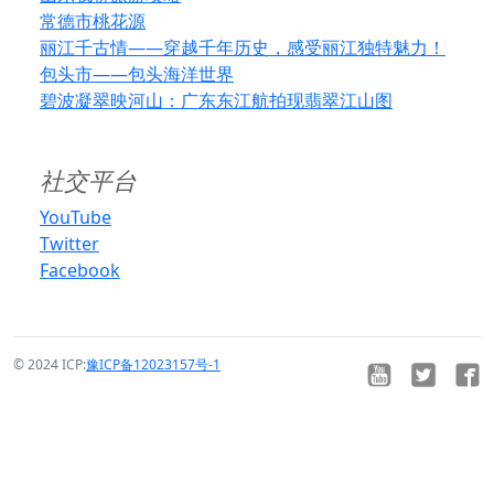
常德市桃花源
丽江千古情——穿越千年历史，感受丽江独特魅力！
包头市——包头海洋世界
碧波凝翠映河山：广东东江航拍现翡翠江山图
社交平台
YouTube
Twitter
Facebook
© 2024 ICP:
豫ICP备12023157号-1