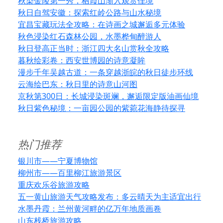
秋染金陵第一秀，栖霞山渐入观赏佳境
秋日自驾安徽：探索红岭公路与山水秘境
宜昌宝藏玩法全攻略：在诗画之城邂逅多元体验
秋色浸染红石森林公园，水墨桦甸醉游人
秋日登高正当时：浙江四大名山赏秋全攻略
暮秋绘彩卷：西安世博园的诗意凝眸
漫步千年吴越古道：一条穿越浙皖的秋日徒步环线
云海绘巴东：秋日里的诗意山河图
京秋第300日：长城浸染斑斓，邂逅限定版油画仙境
秋日紫色秘境：一亩园公园的紫菀花海静待探寻
热门推荐
银川市——宁夏博物馆
柳州市——百里柳江旅游景区
重庆欢乐谷旅游攻略
五一黄山旅游天气攻略发布：多云晴天为主适宜出行
水墨丹霞：兰州黄河畔的亿万年地质画卷
山东栈桥旅游攻略