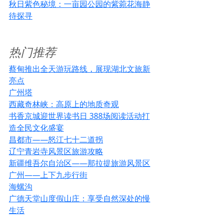
秋日紫色秘境：一亩园公园的紫菀花海静
待探寻
热门推荐
蔡甸推出全天游玩路线，展现湖北文旅新
亮点
广州塔
西藏奇林峡：高原上的地质奇观
书香京城迎世界读书日 388场阅读活动打
造全民文化盛宴
昌都市——怒江七十二道拐
辽宁青岩寺风景区旅游攻略
新疆维吾尔自治区——那拉提旅游风景区
广州——上下九步行街
海螺沟
广德天堂山度假山庄：享受自然深处的慢
生活