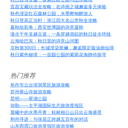
宜昌宝藏玩法全攻略：在诗画之城邂逅多元体验
秋色浸染红石森林公园，水墨桦甸醉游人
秋日登高正当时：浙江四大名山赏秋全攻略
暮秋绘彩卷：西安世博园的诗意凝眸
漫步千年吴越古道：一条穿越浙皖的秋日徒步环线
云海绘巴东：秋日里的诗意山河图
京秋第300日：长城浸染斑斓，邂逅限定版油画仙境
秋日紫色秘境：一亩园公园的紫菀花海静待探寻
热门推荐
焦作市云台溶洞景区旅游攻略
苏州寒山寺旅游攻略
昆明——翠湖公园
弥勒——太平湖国际生态旅游度假区
晨曦中的水墨丹青：桂林相公山日出云海盛景
荆州寻迹：与张居正跨越五百年的对话
山东西霞口旅游度假区旅游攻略