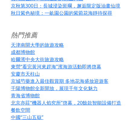
京秋第300日：長城浸染斑斕，邂逅限定版油畫仙境
秋日紫色秘境：一畝園公園的紫菀花海靜待探尋
熱門推薦
天津南開大學的旅遊攻略
成都博物館
哈爾濱中央大街旅遊攻略
東營“看完黃河來趕海”濱海游活動即將啓幕
安慶市天柱山
京城芍藥進入最佳觀賞期 多地花海盛放迎遊客
千陽博物館全新開放，展現千年文化魅力
青海省博物館
北京亦莊“機器人焰究所”啓幕，20餘款智能設備打造
餐飲空間
中國“三山五嶽”