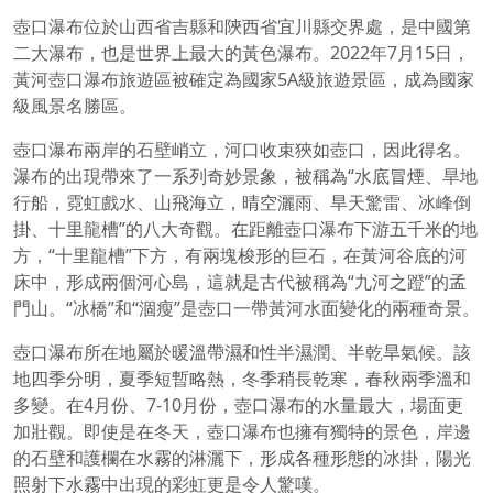
壺口瀑布位於山西省吉縣和陝西省宜川縣交界處，是中國第
二大瀑布，也是世界上最大的黃色瀑布。2022年7月15日，
黃河壺口瀑布旅遊區被確定為國家5A級旅遊景區，成為國家
級風景名勝區。
壺口瀑布兩岸的石壁峭立，河口收束狹如壺口，因此得名。
瀑布的出現帶來了一系列奇妙景象，被稱為“水底冒煙、旱地
行船，霓虹戲水、山飛海立，晴空灑雨、旱天驚雷、冰峰倒
掛、十里龍槽”的八大奇觀。在距離壺口瀑布下游五千米的地
方，“十里龍槽”下方，有兩塊梭形的巨石，在黃河谷底的河
床中，形成兩個河心島，這就是古代被稱為“九河之蹬”的孟
門山。“冰橋”和“涸瘦”是壺口一帶黃河水面變化的兩種奇景。
壺口瀑布所在地屬於暖溫帶濕和性半濕潤、半乾旱氣候。該
地四季分明，夏季短暫略熱，冬季稍長乾寒，春秋兩季溫和
多變。在4月份、7-10月份，壺口瀑布的水量最大，場面更
加壯觀。即使是在冬天，壺口瀑布也擁有獨特的景色，岸邊
的石壁和護欄在水霧的淋灑下，形成各種形態的冰掛，陽光
照射下水霧中出現的彩虹更是令人驚嘆。