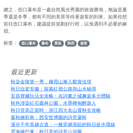
總之，壺口瀑布是一處自然風光秀麗的旅遊勝地，無論是夏
季還是冬季，都有不同的美景等待著遊客的到來。如果你想
前往壺口瀑布，建議提前規劃好行程，以免遇到不必要的麻
煩。
标签：
壺口瀑布
瀑布
景區
陝西
遊客
最近更新
秋染金陵第一秀，棲霞山漸入觀賞佳境
秋日自駕安徽：探索紅嶺公路與山水秘境
宜昌寶藏玩法全攻略：在詩畫之城邂逅多元體驗
秋色浸染紅石森林公園，水墨樺甸醉遊人
秋日登高正當時：浙江四大名山賞秋全攻略
暮秋繪彩卷：西安世博園的詩意凝眸
漫步千年吳越古道：一條穿越浙皖的秋日徒步環線
雲海繪巴東：秋日里的詩意山河圖