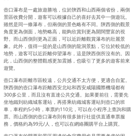
壺口瀑布是一處旅遊勝地，位於陝西和山西兩個省份，兩側
景區收費分開，遊客可以根據自己的喜好去其中一側遊玩。
雖然是同一條瀑布，但兩側的景色略有不同。陝西側的觀景
角度更為側面，地勢略高，能夠欣賞到更為開闊豐富的視
野。而山西側則更為正面，可以近距離觀賞瀑布的壯麗景
象。此外，值得一提的是山西側的龍洞景點，它位於較低的
地勢，遊客可以近距離仰望瀑布，這是陝西側所沒有的。因
此，山西側的整體觀感更加震撼，也吸引了更多的遊客前來
遊覽。
壺口瀑布距離市區較遠，公共交通不太方便，更適合自駕。
陝西側的壺口瀑布距離西安北站和西安咸陽國際機場都有
300多公里，而且沒有直達公共交通。如果要前往，需要先
坐地鐵到紡織城客運站，再搭乘紡織城客運站到壺口的班
車，車程約5小時，車票約110元，可以在小程序上查詢和購
票。而山西側的壺口瀑布則有很多旅行社提供直通車票服
務，價格約為99元/人，也可以在網絡團購平台上購買。