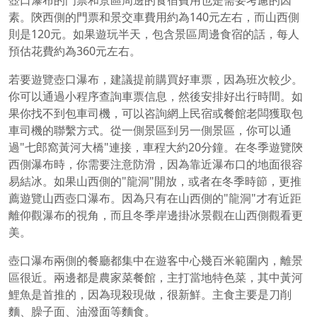
壺口瀑布的門票和景區周邊的食宿費用也是需要考慮的因
素。陝西側的門票和景交車費用約為140元左右，而山西側
則是120元。如果遊玩半天，包含景區周邊食宿的話，每人
預估花費約為360元左右。
若要遊覽壺口瀑布，建議提前購買好車票，因為班次較少。
你可以通過小程序查詢車票信息，然後安排好出行時間。如
果你找不到包車司機，可以咨詢網上民宿或餐館老闆獲取包
車司機的聯繫方式。從一側景區到另一側景區，你可以通
過"七郎窩黃河大橋"連接，車程大約20分鐘。在冬季遊覽陝
西側瀑布時，你需要注意防滑，因為靠近瀑布口的地面很容
易結冰。如果山西側的"龍洞"開放，或者在冬季時節，更推
薦遊覽山西壺口瀑布。因為只有在山西側的"龍洞"才有近距
離仰觀瀑布的視角，而且冬季岸邊掛冰景觀在山西側觀看更
美。
壺口瀑布兩側的餐廳都集中在遊客中心幾百米範圍內，離景
區很近。兩邊都是農家菜餐館，主打當地特色菜，其中黃河
鯉魚是首推的，因為現殺現做，很新鮮。主食主要是刀削
麵、臊子面、油潑面等麵食。