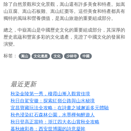
除了自然景觀和文化景觀，嵩山還有許多美食和特產。如嵩
山豆腐、嵩山石板雞、嵩山紅棗等。這些美食和特產都具有
獨特的風味和營養價值，是嵩山旅遊的重要組成部分。
總之，中嶽嵩山是中國歷史文化的重要組成部分，其深厚的
歷史底蘊和豐富多彩的文化遺產，見證了中國文化的發展和
演變。
标签：
嵩山
文化遺產
文化
少林寺
中國
最近更新
秋染金陵第一秀，棲霞山漸入觀賞佳境
秋日自駕安徽：探索紅嶺公路與山水秘境
宜昌寶藏玩法全攻略：在詩畫之城邂逅多元體驗
秋色浸染紅石森林公園，水墨樺甸醉遊人
秋日登高正當時：浙江四大名山賞秋全攻略
暮秋繪彩卷：西安世博園的詩意凝眸