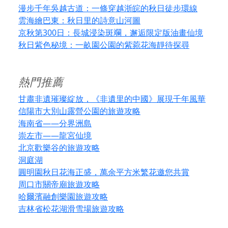
漫步千年吳越古道：一條穿越浙皖的秋日徒步環線
雲海繪巴東：秋日里的詩意山河圖
京秋第300日：長城浸染斑斕，邂逅限定版油畫仙境
秋日紫色秘境：一畝園公園的紫菀花海靜待探尋
熱門推薦
甘肅非遺璀璨綻放，《非遺里的中國》展現千年風華
信陽市大別山露營公園的旅遊攻略
海南省——分界洲島
崇左市——龍宮仙境
北京歡樂谷的旅遊攻略
洞庭湖
圓明園秋日花海正盛，萬余平方米繁花邀您共賞
周口市關帝廟旅遊攻略
哈爾濱融創樂園旅遊攻略
吉林省松花湖滑雪場旅遊攻略