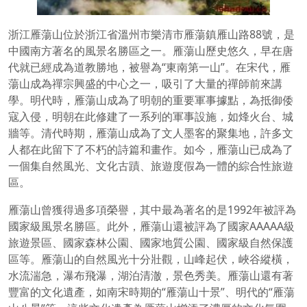
浙江雁蕩山位於浙江省溫州市樂清市雁蕩鎮雁山路88號，是
中國南方著名的風景名勝區之一。雁蕩山歷史悠久，早在唐
代就已經成為道教勝地，被譽為“東南第一山”。在宋代，雁
蕩山成為禪宗興盛的中心之一，吸引了大量的禪師前來講
學。明代時，雁蕩山成為了明朝的重要軍事據點，為抵御倭
寇入侵，明朝在此修建了一系列的軍事設施，如烽火台、城
牆等。清代時期，雁蕩山成為了文人墨客的聚集地，許多文
人都在此留下了不朽的詩篇和畫作。如今，雁蕩山已成為了
一個集自然風光、文化古蹟、旅遊度假為一體的綜合性旅遊
區。
雁蕩山曾獲得過多項榮譽，其中最為著名的是1992年被評為
國家級風景名勝區。此外，雁蕩山還被評為了國家AAAAA級
旅遊景區、國家森林公園、國家地質公園、國家級自然保護
區等。雁蕩山的自然風光十分壯觀，山峰起伏，峽谷縱橫，
水流湍急，瀑布飛瀑，湖泊清澈，景色秀美。雁蕩山還有著
豐富的文化遺產，如南宋時期的“雁蕩山十景”、明代的“雁蕩