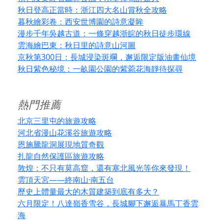
秋日登高正當時：浙江四大名山賞秋全攻略
暮秋繪彩卷：西安世博園的詩意凝眸
漫步千年吳越古道：一條穿越浙皖的秋日徒步環線
雲海繪巴東：秋日里的詩意山河圖
京秋第300日：長城浸染斑斕，邂逅限定版油畫仙境
秋日紫色秘境：一畝園公園的紫菀花海靜待探尋
熱門推薦
北京三里屯的旅遊攻略
河北省漫山花溪谷旅遊攻略
恩施騰龍洞展現地質奇觀
扎龍自然保護區旅遊攻略
敦煌：不只有莫高窟，還有塞北風光等你來發現！
雲頂天宮——終南山·南五台
歷史上體量最大的木質建築到底有多大？
六月限定！八達嶺香雪谷，長城腳下邂逅暴馬丁香雲
海