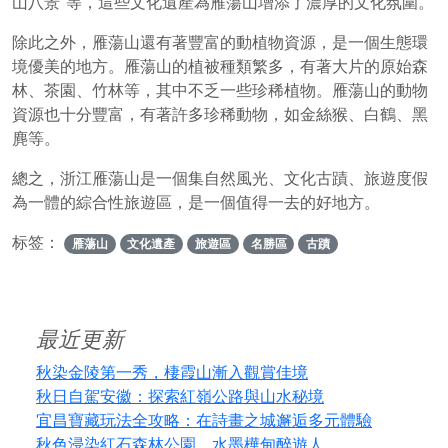
山八景”等，這些文化遺產為雁蕩山增添了濃厚的文化氛圍。
除此之外，雁蕩山還有著豐富的動植物資源，是一個生態環
境優美的地方。雁蕩山的植被種類繁多，有著大片的原始森
林、茶園、竹林等，其中不乏一些珍稀植物。雁蕩山的動物
資源也十分豐富，有著許多珍稀動物，如金絲猴、白鶴、黑
麂等。
總之，浙江雁蕩山是一個集自然風光、文化古蹟、旅遊度假
為一體的綜合性旅遊區，是一個值得一去的好地方。
标签：
雁蕩山
文化遺產
旅遊區
名勝區
古蹟
最近更新
秋染金陵第一秀，棲霞山漸入觀賞佳境
秋日自駕安徽：探索紅嶺公路與山水秘境
宜昌寶藏玩法全攻略：在詩畫之城邂逅多元體驗
秋色浸染紅石森林公園，水墨樺甸醉遊人