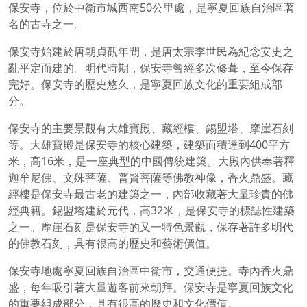
保安寺，位於中衛市城西南50公里處，是寧夏回族自治區著
名的古寺之一。
保安寺始建於唐朝貞觀年間，是唐太宗李世民為紀念安史之
亂平定而建的。明代時期，保安寺曾經多次修葺，至今保存
完好。保安寺的歷史悠久，是寧夏回族文化的重要組成部
分。
保安寺的主要景觀有大雄寶殿、藏經樓、錫盟塔、摩崖石刻
等。大雄寶殿是保安寺的核心建築，建築面積達到400平方
米，高16米，是一座典型的中國傳統建築。大殿內供奉著釋
迦牟尼佛、文殊菩薩、普賢菩薩等佛教神像，香火鼎盛。藏
經樓是保安寺最古老的建築之一，內部收藏著大量珍貴的佛
經典籍。錫盟塔建於元代，高32米，是保安寺的標誌性建築
之一。摩崖石刻是保安寺的又一特色景觀，保存著許多明代
的佛教石刻，具有很高的歷史和藝術價值。
保安寺地處寧夏回族自治區中衛市，交通便捷。寺內香火鼎
盛，每年吸引著大量遊客前來朝拜。保安寺是寧夏回族文化
的重要組成部分，具有很高的歷史和文化價值。