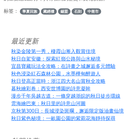
标签：
寧夏回族
藏經樓
錫盟
石刻
中衛市
最近更新
秋染金陵第一秀，棲霞山漸入觀賞佳境
秋日自駕安徽：探索紅嶺公路與山水秘境
宜昌寶藏玩法全攻略：在詩畫之城邂逅多元體驗
秋色浸染紅石森林公園，水墨樺甸醉遊人
秋日登高正當時：浙江四大名山賞秋全攻略
暮秋繪彩卷：西安世博園的詩意凝眸
漫步千年吳越古道：一條穿越浙皖的秋日徒步環線
雲海繪巴東：秋日里的詩意山河圖
京秋第300日：長城浸染斑斕，邂逅限定版油畫仙境
秋日紫色秘境：一畝園公園的紫菀花海靜待探尋