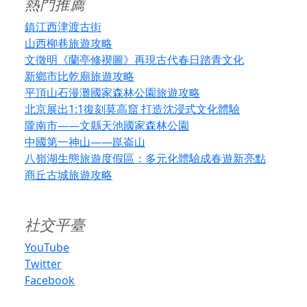
熱門推薦
鎮江西津渡古街
山西柳巷旅遊攻略
文徵明《蘭亭修禊圖》再現古代春日踏青文化
新鄉市比乾廟旅遊攻略
平頂山石漫灘國家森林公園旅遊攻略
北京展出1:1復刻莫高窟 打造沈浸式文化體驗
隴南市——文縣天池國家森林公園
中國第一神山——崑崙山
八嶺湖生態旅遊度假區：多元化體驗成春遊新亮點
商丘古城旅遊攻略
社交平臺
YouTube
Twitter
Facebook