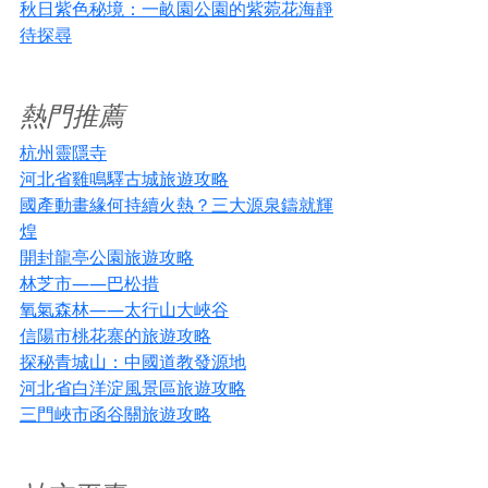
秋日紫色秘境：一畝園公園的紫菀花海靜
待探尋
熱門推薦
杭州靈隱寺
河北省雞鳴驛古城旅遊攻略
國產動畫緣何持續火熱？三大源泉鑄就輝
煌
開封龍亭公園旅遊攻略
林芝市——巴松措
氧氣森林——太行山大峽谷
信陽市桃花寨的旅遊攻略
探秘青城山：中國道教發源地
河北省白洋淀風景區旅遊攻略
三門峽市函谷關旅遊攻略