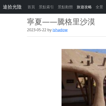
途拾光陰
首頁
景點索引
景點動態
旅遊攻略
全景
寧夏——騰格里沙漠
2023-05-22 by
ishadow