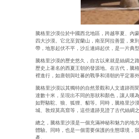
騰格里沙漠位於中國西北地區，跨越寧夏、內蒙古
四大沙漠。它北至賀蘭山，南至阿拉善盟，東
帶，地形起伏不平，沙丘連綿起伏，是一片典
騰格里沙漠的歷史悠久，自古以來就是絲綢之
歷史上著名的西夏王朝的發源地。在古代，騰
裡進行，如唐朝與吐蕃的戰爭和清朝的平定塞
騰格里沙漠以其獨特的自然景觀和人文遺跡而
達數十米，呈現出不同的形狀和顏色，讓人嘆
如野駱駝、狼、狐狸、貂等。同時，騰格里沙
城、敦煌莫高窟等，這些遺跡見證了古代絲綢
總之，騰格里沙漠是一個充滿神秘和魅力的地
體驗。同時，也是一個需要保護的生態環境，
產。