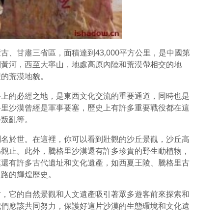
、甘肅三省區，面積達到43,000平方公里，是中國第
到黃河，西至大寧山，地處高原內陸和荒漠帶相交的地
型的荒漠地貌。
路上的必經之地，是東西文化交流的重要通道，同時也是
格里沙漠曾經是軍事要塞，歷史上有許多重要戰役都在這
外叛亂等。
聞名於世。在這裡，你可以看到壯觀的沙丘景觀，沙丘高
為觀止。此外，騰格里沙漠還有許多珍貴的野生動植物，
漠還有許多古代遺址和文化遺產，如西夏王陵、騰格里古
之路的輝煌歷史。
方，它的自然景觀和人文遺產吸引著眾多遊客前來探索和
我們應該共同努力，保護好這片沙漠的生態環境和文化遺