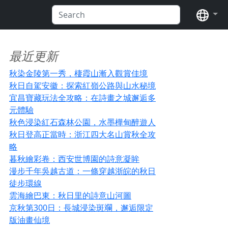
语言
最近更新
秋染金陵第一秀，棲霞山漸入觀賞佳境
秋日自駕安徽：探索紅嶺公路與山水秘境
宜昌寶藏玩法全攻略：在詩畫之城邂逅多
元體驗
秋色浸染紅石森林公園，水墨樺甸醉遊人
秋日登高正當時：浙江四大名山賞秋全攻
略
暮秋繪彩卷：西安世博園的詩意凝眸
漫步千年吳越古道：一條穿越浙皖的秋日
徒步環線
雲海繪巴東：秋日里的詩意山河圖
京秋第300日：長城浸染斑斕，邂逅限定
版油畫仙境