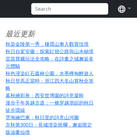
语言
最近更新
秋染金陵第一秀，棲霞山漸入觀賞佳境
秋日自駕安徽：探索紅嶺公路與山水秘境
宜昌寶藏玩法全攻略：在詩畫之城邂逅多
元體驗
秋色浸染紅石森林公園，水墨樺甸醉遊人
秋日登高正當時：浙江四大名山賞秋全攻
略
暮秋繪彩卷：西安世博園的詩意凝眸
漫步千年吳越古道：一條穿越浙皖的秋日
徒步環線
雲海繪巴東：秋日里的詩意山河圖
京秋第300日：長城浸染斑斕，邂逅限定
版油畫仙境