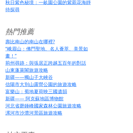
秋日紫色秘境：一畝園公園的紫菀花海靜
待探尋
熱門推薦
壽比南山的南山在哪裡?
“峨眉山：佛門聖地、名人薈萃、美景如
畫！”
荊州尋跡：與張居正跨越五百年的對話
山東蓬萊閣旅遊攻略
新疆——獨山子大峽谷
信陽市大別山露營公園的旅遊攻略
富樂山：蜀地夏荷映三國遺韻
新疆—— 阿克蘇地區博物館
河北省磬錘峰國家森林公園旅遊攻略
漯河市沙澧河景區旅遊攻略