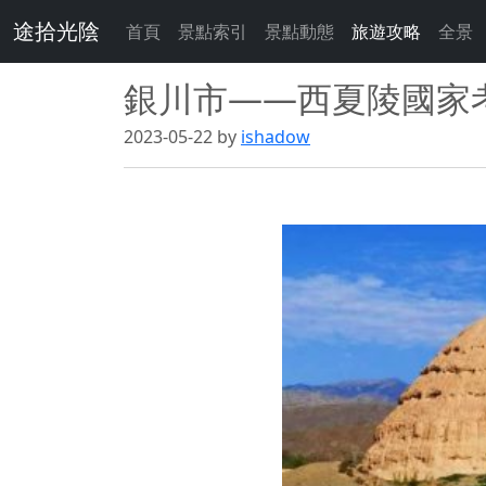
途拾光陰
首頁
景點索引
景點動態
旅遊攻略
全景
銀川市——西夏陵國家
2023-05-22 by
ishadow