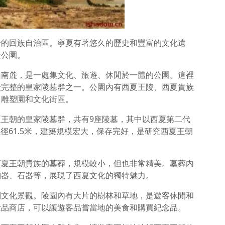
一的回族自治區。寧夏有著悠久的歷史和豐富的文化遺
址公園。
山南麓，是一處集文化、旅遊、休閒於一體的公園。這裡
最完整的皇家陵墓群之一。公園內有西夏王陵、西夏貴族
、雕塑園和文化街區。
王朝的皇家陵墓群，共有9座陵墓，其中以西夏第二代
直徑61.5米，建築規模宏大，保存完好，是研究西夏王朝
西夏王朝貴族的墓葬，規模較小，但也非常精美。墓葬內
陶器、石器等，展現了西夏文化的獨特魅力。
列文化景觀。陵園內有大片的樹林和草地，是遊客休閒和
念品商店，可以讓遊客品嘗當地的美食和購買紀念品。