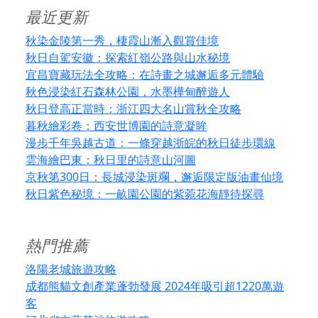
最近更新
秋染金陵第一秀，棲霞山漸入觀賞佳境
秋日自駕安徽：探索紅嶺公路與山水秘境
宜昌寶藏玩法全攻略：在詩畫之城邂逅多元體驗
秋色浸染紅石森林公園，水墨樺甸醉遊人
秋日登高正當時：浙江四大名山賞秋全攻略
暮秋繪彩卷：西安世博園的詩意凝眸
漫步千年吳越古道：一條穿越浙皖的秋日徒步環線
雲海繪巴東：秋日里的詩意山河圖
京秋第300日：長城浸染斑斕，邂逅限定版油畫仙境
秋日紫色秘境：一畝園公園的紫菀花海靜待探尋
熱門推薦
洛陽老城旅遊攻略
成都熊貓文創產業蓬勃發展 2024年吸引超1220萬遊
客