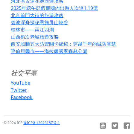
河北省古蓮花池旅遊攻略
2025年端午節假期國內出遊人次達1.19億
北京前門大街的旅遊攻略
碧波浮舟探秘恩施屏山峽谷
桂林市——兩江四湖
山西榆次老城旅遊攻略
西安城牆五大防禦關卡揭秘：穿越千年的城防智慧
呼倫貝爾市——海拉爾國家森林公園
社交平臺
YouTube
Twitter
Facebook
© 2024 ICP:
豫ICP备12023157号-1