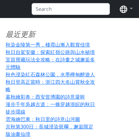
语言
最近更新
秋染金陵第一秀，棲霞山漸入觀賞佳境
秋日自駕安徽：探索紅嶺公路與山水秘境
宜昌寶藏玩法全攻略：在詩畫之城邂逅多
元體驗
秋色浸染紅石森林公園，水墨樺甸醉遊人
秋日登高正當時：浙江四大名山賞秋全攻
略
暮秋繪彩卷：西安世博園的詩意凝眸
漫步千年吳越古道：一條穿越浙皖的秋日
徒步環線
雲海繪巴東：秋日里的詩意山河圖
京秋第300日：長城浸染斑斕，邂逅限定
版油畫仙境