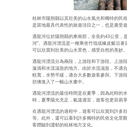
桂林市陽朔縣以其壯美的山水風光和獨特的民
是當地最具代表性的旅遊項目之一，也是廣受
遇龍河位於陽朔縣的東南部，全長約43公里，
河”。遇龍河漂流是一種乘坐竹筏或橡皮艇沿著
可以欣賞到壯美的山水景色，感受自然的美妙
遇龍河漂流分為兩段，上游段和下游段。上游段
漩渦和水流湍急的地方。由於水流湍急，不適合
較寬，水勢平緩，適合大多數遊客參與。下游
彷彿進入了一幅山水畫中。
遇龍河漂流的最佳時間是在夏季，因為此時的
時，夏季陽光充足，氣溫適宜，遊客也更容易
在遇龍河漂流的過程中，遊客可以欣賞到許多
等。此外，還可以看到許多獨特的民俗文化景
客體驗到濃郁的桂林地方文化。