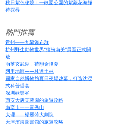
秋日紫色秘境：一畝園公園的紫菀花海靜
待探尋
熱門推薦
貴州——九龍瀑布群
杭州野生動物世界“繽紛南美”展區正式開
放
雨落玄武湖，荷韻金陵夏
阿里地區——札達土林
國家自然博物館夏日夜場啓幕，打造沈浸
式科普盛宴
深圳歡樂谷
西安大唐芙蓉園的旅遊攻略
南寧市——青秀山
大理——楊麗萍大劇院
天津濱海圖書館的旅遊攻略