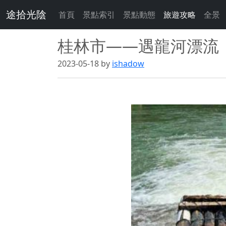
途拾光陰
首頁
景點索引
景點動態
旅遊攻略
全景
桂林市——遇龍河漂流
2023-05-18 by
ishadow