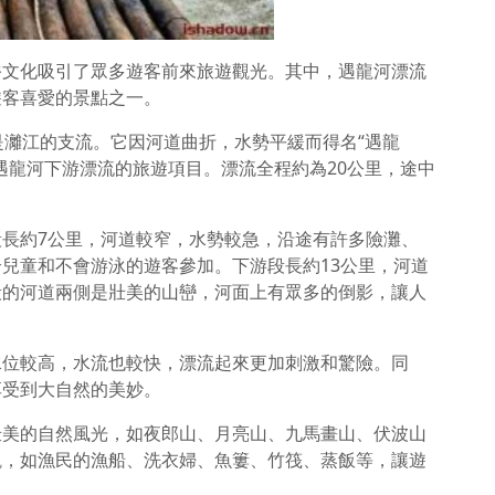
俗文化吸引了眾多遊客前來旅遊觀光。其中，遇龍河漂流
遊客喜愛的景點之一。
是灕江的支流。它因河道曲折，水勢平緩而得名“遇龍
遇龍河下游漂流的旅遊項目。漂流全程約為20公里，途中
。
長約7公里，河道較窄，水勢較急，沿途有許多險灘、
兒童和不會游泳的遊客參加。下游段長約13公里，河道
段的河道兩側是壯美的山巒，河面上有眾多的倒影，讓人
水位較高，水流也較快，漂流起來更加刺激和驚險。同
享受到大自然的美妙。
壯美的自然風光，如夜郎山、月亮山、九馬畫山、伏波山
觀，如漁民的漁船、洗衣婦、魚簍、竹筏、蒸飯等，讓遊