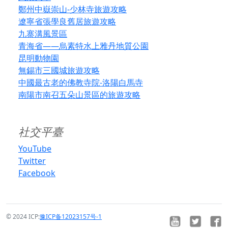
鄭州中嶽崇山-少林寺旅遊攻略
遼寧省張學良舊居旅遊攻略
九寨溝風景區
青海省——烏素特水上雅丹地質公園
昆明動物園
無錫市三國城旅遊攻略
中國最古老的佛教寺院-洛陽白馬寺
南陽市南召五朵山景區的旅遊攻略
社交平臺
YouTube
Twitter
Facebook
© 2024 ICP:
豫ICP备12023157号-1