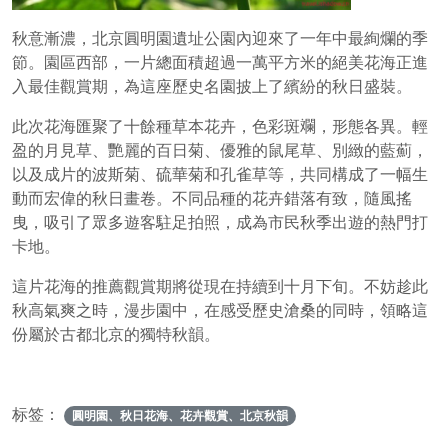
秋意漸濃，北京圓明園遺址公園內迎來了一年中最絢爛的季
節。園區西部，一片總面積超過一萬平方米的絕美花海正進
入最佳觀賞期，為這座歷史名園披上了繽紛的秋日盛裝。
此次花海匯聚了十餘種草本花卉，色彩斑斕，形態各異。輕
盈的月見草、艷麗的百日菊、優雅的鼠尾草、別緻的藍薊，
以及成片的波斯菊、硫華菊和孔雀草等，共同構成了一幅生
動而宏偉的秋日畫卷。不同品種的花卉錯落有致，隨風搖
曳，吸引了眾多遊客駐足拍照，成為市民秋季出遊的熱門打
卡地。
這片花海的推薦觀賞期將從現在持續到十月下旬。不妨趁此
秋高氣爽之時，漫步園中，在感受歷史滄桑的同時，領略這
份屬於古都北京的獨特秋韻。
标签：
圓明園、秋日花海、花卉觀賞、北京秋韻