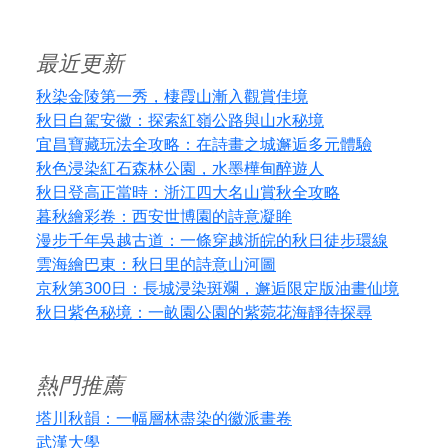
最近更新
秋染金陵第一秀，棲霞山漸入觀賞佳境
秋日自駕安徽：探索紅嶺公路與山水秘境
宜昌寶藏玩法全攻略：在詩畫之城邂逅多元體驗
秋色浸染紅石森林公園，水墨樺甸醉遊人
秋日登高正當時：浙江四大名山賞秋全攻略
暮秋繪彩卷：西安世博園的詩意凝眸
漫步千年吳越古道：一條穿越浙皖的秋日徒步環線
雲海繪巴東：秋日里的詩意山河圖
京秋第300日：長城浸染斑斕，邂逅限定版油畫仙境
秋日紫色秘境：一畝園公園的紫菀花海靜待探尋
熱門推薦
塔川秋韻：一幅層林盡染的徽派畫卷
武漢大學