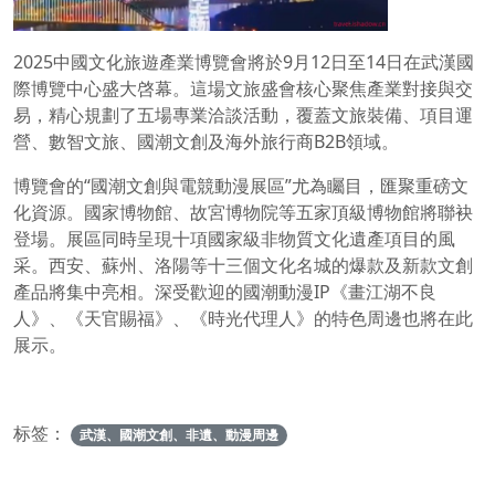
2025中國文化旅遊產業博覽會將於9月12日至14日在武漢國
際博覽中心盛大啓幕。這場文旅盛會核心聚焦產業對接與交
易，精心規劃了五場專業洽談活動，覆蓋文旅裝備、項目運
營、數智文旅、國潮文創及海外旅行商B2B領域。
博覽會的“國潮文創與電競動漫展區”尤為矚目，匯聚重磅文
化資源。國家博物館、故宮博物院等五家頂級博物館將聯袂
登場。展區同時呈現十項國家級非物質文化遺產項目的風
采。西安、蘇州、洛陽等十三個文化名城的爆款及新款文創
產品將集中亮相。深受歡迎的國潮動漫IP《畫江湖不良
人》、《天官賜福》、《時光代理人》的特色周邊也將在此
展示。
标签：
武漢、國潮文創、非遺、動漫周邊