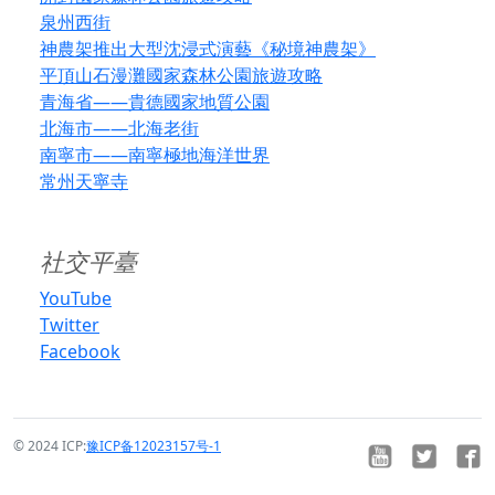
泉州西街
神農架推出大型沈浸式演藝《秘境神農架》
平頂山石漫灘國家森林公園旅遊攻略
青海省——貴德國家地質公園
北海市——北海老街
南寧市——南寧極地海洋世界
常州天寧寺
社交平臺
YouTube
Twitter
Facebook
© 2024 ICP:
豫ICP备12023157号-1