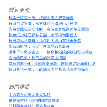
最近更新
秋染金陵第一秀，棲霞山漸入觀賞佳境
秋日自駕安徽：探索紅嶺公路與山水秘境
宜昌寶藏玩法全攻略：在詩畫之城邂逅多元體驗
秋色浸染紅石森林公園，水墨樺甸醉遊人
秋日登高正當時：浙江四大名山賞秋全攻略
暮秋繪彩卷：西安世博園的詩意凝眸
漫步千年吳越古道：一條穿越浙皖的秋日徒步環線
雲海繪巴東：秋日里的詩意山河圖
京秋第300日：長城浸染斑斕，邂逅限定版油畫仙境
秋日紫色秘境：一畝園公園的紫菀花海靜待探尋
熱門推薦
山西雲丘山景區旅遊攻略
重慶探索艙·雲端樂園旅遊攻略
開封國家森林公園旅遊攻略