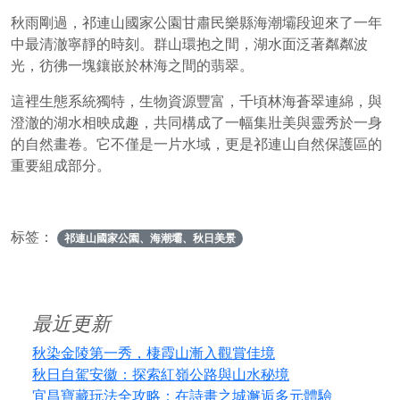
秋雨剛過，祁連山國家公園甘肅民樂縣海潮壩段迎來了一年
中最清澈寧靜的時刻。群山環抱之間，湖水面泛著粼粼波
光，彷彿一塊鑲嵌於林海之間的翡翠。
這裡生態系統獨特，生物資源豐富，千頃林海蒼翠連綿，與
澄澈的湖水相映成趣，共同構成了一幅集壯美與靈秀於一身
的自然畫卷。它不僅是一片水域，更是祁連山自然保護區的
重要組成部分。
标签：
祁連山國家公園、海潮壩、秋日美景
最近更新
秋染金陵第一秀，棲霞山漸入觀賞佳境
秋日自駕安徽：探索紅嶺公路與山水秘境
宜昌寶藏玩法全攻略：在詩畫之城邂逅多元體驗