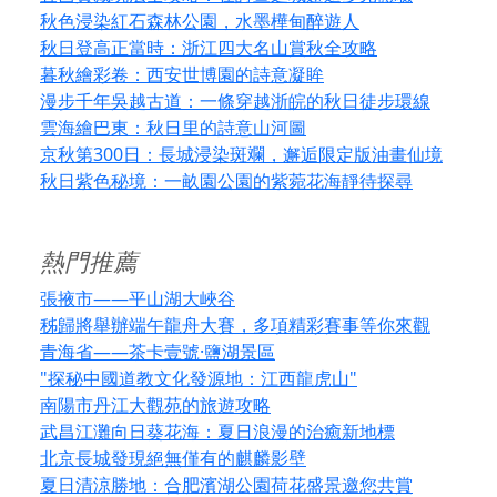
秋色浸染紅石森林公園，水墨樺甸醉遊人
秋日登高正當時：浙江四大名山賞秋全攻略
暮秋繪彩卷：西安世博園的詩意凝眸
漫步千年吳越古道：一條穿越浙皖的秋日徒步環線
雲海繪巴東：秋日里的詩意山河圖
京秋第300日：長城浸染斑斕，邂逅限定版油畫仙境
秋日紫色秘境：一畝園公園的紫菀花海靜待探尋
熱門推薦
張掖市——平山湖大峽谷
秭歸將舉辦端午龍舟大賽，多項精彩賽事等你來觀
青海省——茶卡壹號·鹽湖景區
"探秘中國道教文化發源地：江西龍虎山"
南陽市丹江大觀苑的旅遊攻略
武昌江灘向日葵花海：夏日浪漫的治癒新地標
北京長城發現絕無僅有的麒麟影壁
夏日清涼勝地：合肥濱湖公園荷花盛景邀您共賞