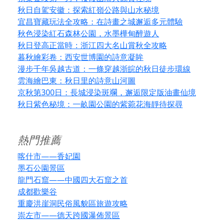
秋日自駕安徽：探索紅嶺公路與山水秘境
宜昌寶藏玩法全攻略：在詩畫之城邂逅多元體驗
秋色浸染紅石森林公園，水墨樺甸醉遊人
秋日登高正當時：浙江四大名山賞秋全攻略
暮秋繪彩卷：西安世博園的詩意凝眸
漫步千年吳越古道：一條穿越浙皖的秋日徒步環線
雲海繪巴東：秋日里的詩意山河圖
京秋第300日：長城浸染斑斕，邂逅限定版油畫仙境
秋日紫色秘境：一畝園公園的紫菀花海靜待探尋
熱門推薦
喀什市——香妃園
墨石公園景區
龍門石窟——中國四大石窟之首
成都歡樂谷
重慶洪崖洞民俗風貌區旅遊攻略
崇左市——德天跨國瀑佈景區