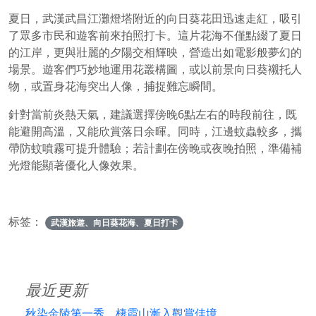
夏日，武漢武昌江灘燈塔附近的向日葵花田迅速走紅，吸引
了眾多市民和遊客前來拍照打卡。這片花海不僅點綴了夏日
的江岸，更與壯麗的夕陽交相輝映，營造出如電影般夢幻的
場景。遊客們巧妙地運用花叢構圖，或以前景向日葵襯托人
物，或置身花海突出人像，捕捉難忘瞬間。
針對當前炎熱天氣，建議選擇傍晚6點左右的時段前往，既
能避開高溫，又能欣賞落日余暉。同時，江邊蚊蟲較多，攜
帶防蚊噴霧可提升體驗；若計劃在傍晚或夜晚拍照，準備補
光燈能顯著優化人像效果。
标签：
武漢旅遊、向日葵花海、夏日打卡
最近更新
秋染金陵第一秀，棲霞山漸入觀賞佳境