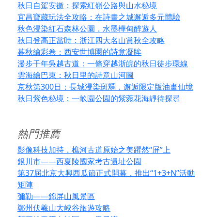
秋日自駕安徽：探索紅嶺公路與山水秘境
宜昌寶藏玩法全攻略：在詩畫之城邂逅多元體驗
秋色浸染紅石森林公園，水墨樺甸醉遊人
秋日登高正當時：浙江四大名山賞秋全攻略
暮秋繪彩卷：西安世博園的詩意凝眸
漫步千年吳越古道：一條穿越浙皖的秋日徒步環線
雲海繪巴東：秋日里的詩意山河圖
京秋第300日：長城浸染斑斕，邂逅限定版油畫仙境
秋日紫色秘境：一畝園公園的紫菀花海靜待探尋
熱門推薦
影像科技加持，樵河古道原始之美躍然“屏”上
銀川市——西夏陵國家考古遺址公園
第37屆北京大興西瓜節正式開幕，推出“1+3+N”活動
矩陣
彌勒——錦屏山風景區
鄭州伏羲山大峽谷旅遊攻略