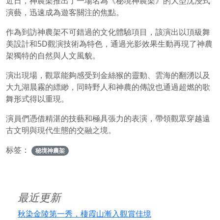
近日，神農架推出了一場名為《秘境神農架》的大型沈浸式
演藝，迅速成為遊客關注的焦點。
作為到訪神農架不可錯過的文化體驗項目，該演出以頂級舞
美設計和5D觀演技術為特色，通過光影效果生動再現了神農
架獨特的自然與人文風貌。
演出現場，觀眾能夠感受到金絲猴的靈動、雲海的翻湧以及
大九湖晨霧的縹緲，同時野人和神農的傳說也通過超燃的歌
舞形式得以重現。
演員們憑借精湛的技藝和極具張力的表演，帶領觀眾穿越遠
古文明與現代生態的交融之境。
标签：
秘境神農架
最近更新
秋染金陵第一秀，棲霞山漸入觀賞佳境