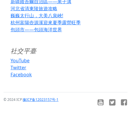
新疆維吾爾自治區——果子溝
河北省清東陵旅遊攻略
巍巍太行山，大美八泉峽!
杭州富陽壺源溪迎來夏季露營旺季
包頭市——包頭海洋世界
社交平臺
YouTube
Twitter
Facebook
© 2024 ICP:
豫ICP备12023157号-1